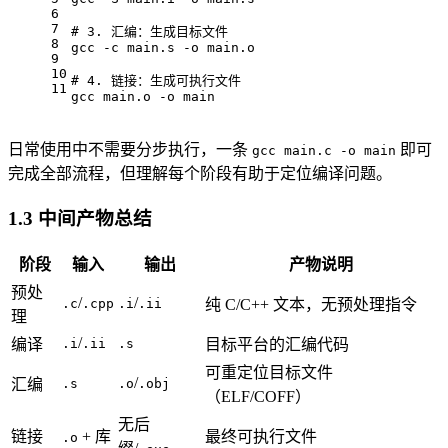
6
7
# 
3. 汇编：生成目标文件
8
gcc -c main.s -o main.o
9
10
# 
4. 链接：生成可执行文件
11
gcc main.o -o main
日常使用中不需要分步执行，一条
即可
gcc main.c -o main
完成全部流程，但理解每个阶段有助于定位编译问题。
1.3 中间产物总结
阶段
输入
输出
产物说明
预处
/
/
.c
.cpp
.i
.ii
纯 C/C++ 文本，无预处理指令
理
/
编译
.i
.ii
.s
目标平台的汇编代码
可重定位目标文件
/
汇编
.s
.o
.obj
（ELF/COFF）
无后
链接
+ 库
最终可执行文件
.o