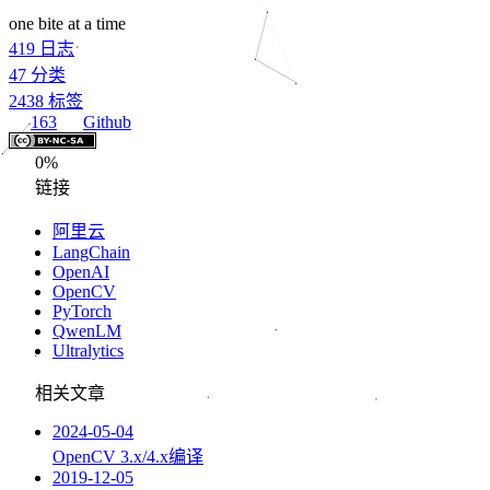
one bite at a time
419
日志
47
分类
2438
标签
163
Github
0%
链接
阿里云
LangChain
OpenAI
OpenCV
PyTorch
QwenLM
Ultralytics
相关文章
2024-05-04
OpenCV 3.x/4.x编译
2019-12-05