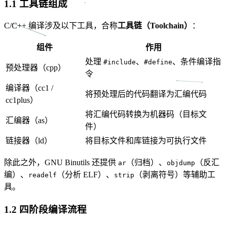
1.1 工具链组成
C/C++ 编译涉及以下工具，合称
工具链（Toolchain）
：
组件
作用
处理
、
、条件编译指
#include
#define
预处理器（cpp）
令
编译器（cc1 /
将预处理后的代码翻译为汇编代码
cc1plus）
将汇编代码转换为机器码（目标文
汇编器（as）
件）
链接器（ld）
将目标文件和库链接为可执行文件
除此之外，GNU Binutils 还提供
（归档）、
（反汇
ar
objdump
编）、
（分析 ELF）、
（剥离符号）等辅助工
readelf
strip
具。
1.2 四阶段编译流程