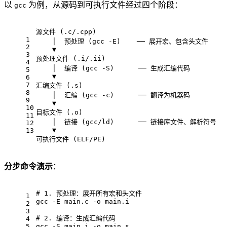
以
为例，从源码到可执行文件经过四个阶段：
gcc
源文件 (.c/.cpp)
1
    │  预处理 (gcc -E)    ── 展开宏、包含头文件
2
    ▼
3
预处理文件 (.i/.ii)
4
    │  编译 (gcc -S)      ── 生成汇编代码
5
    ▼
6
7
汇编文件 (.s)
8
    │  汇编 (gcc -c)      ── 翻译为机器码
9
    ▼
10
目标文件 (.o)
11
    │  链接 (gcc/ld)      ── 链接库文件、解析符号
12
    ▼
13
可执行文件 (ELF/PE)
分步命令演示
：
# 
1. 预处理：展开所有宏和头文件
1
gcc -E main.c -o main.i
2
3
# 
2. 编译：生成汇编代码
4
5
gcc -S main.i -o main.s