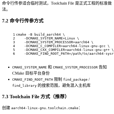
命令行传参适合临时测试，Toolchain File 是正式工程的标准做
法。
7.2 命令行传参方式
1
cmake -B build_aarch64 \
2
    -DCMAKE_SYSTEM_NAME=Linux \
3
    -DCMAKE_SYSTEM_PROCESSOR=aarch64 \
4
    -DCMAKE_C_COMPILER=aarch64-linux-gnu-gcc \
5
    -DCMAKE_CXX_COMPILER=aarch64-linux-gnu-g++ \
6
    -DCMAKE_FIND_ROOT_PATH=/path/to/aarch64-sysr
和
告知
CMAKE_SYSTEM_NAME
CMAKE_SYSTEM_PROCESSOR
CMake 目标平台身份
限制
/
CMAKE_FIND_ROOT_PATH
find_package
的搜索范围，避免混入主机库
find_library
7.3 Toolchain File 方式（推荐）
创建
：
aarch64-linux-gnu.toolchain.cmake