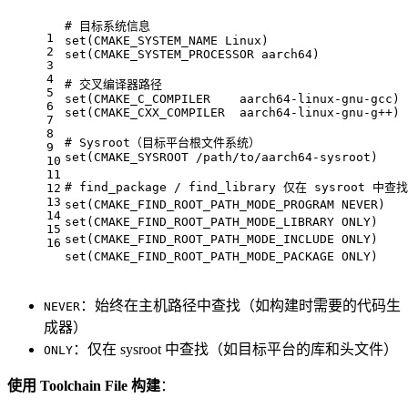
# 目标系统信息
1
set
(CMAKE_SYSTEM_NAME Linux)
2
set
(CMAKE_SYSTEM_PROCESSOR aarch64)
3
4
# 交叉编译器路径
5
set
(CMAKE_C_COMPILER    aarch64-linux-gnu-gcc)
6
set
(CMAKE_CXX_COMPILER  aarch64-linux-gnu-g++)
7
8
# Sysroot（目标平台根文件系统）
9
set
(CMAKE_SYSROOT /path/to/aarch64-sysroot)
10
11
# find_package / find_library 仅在 sysroot 中查找
12
13
set
(CMAKE_FIND_ROOT_PATH_MODE_PROGRAM NEVER)   
14
set
(CMAKE_FIND_ROOT_PATH_MODE_LIBRARY ONLY)    
15
set
(CMAKE_FIND_ROOT_PATH_MODE_INCLUDE ONLY)    
16
set
(CMAKE_FIND_ROOT_PATH_MODE_PACKAGE ONLY)    
：始终在主机路径中查找（如构建时需要的代码生
NEVER
成器）
：仅在 sysroot 中查找（如目标平台的库和头文件）
ONLY
使用 Toolchain File 构建
：