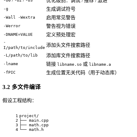
-O0
-O2
-O3
优化级别：调试 / 推荐 / 激进
-g
生成调试符号
-Wall -Wextra
启用常见警告
-Werror
警告视为错误
-DNAME=VALUE
定义预处理宏
-
添加头文件搜索路径
I/path/to/include
-L/path/to/lib
添加库文件搜索路径
-lname
链接
或
libname.so
libname.a
-fPIC
生成位置无关代码（用于动态库）
3.2 多文件编译
假设工程结构：
1
project/
2
├── main.cpp
3
├── math.cpp
4
└── math.h