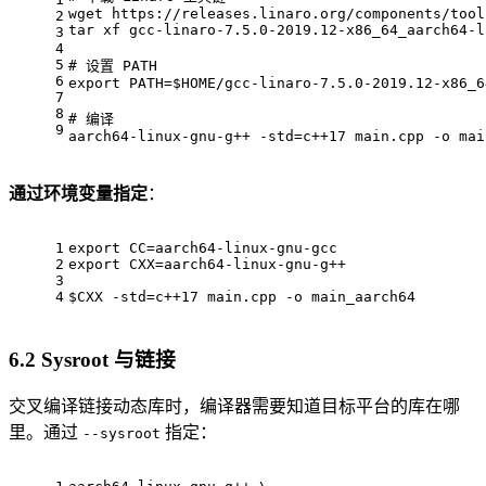
wget https://releases.linaro.org/components/tool
2
tar xf gcc-linaro-7.5.0-2019.12-x86_64_aarch64-l
3
4
5
# 
设置 PATH
6
export PATH=$HOME/gcc-linaro-7.5.0-2019.12-x86_6
7
8
# 
编译
9
aarch64-linux-gnu-g++ -std=c++17 main.cpp -o mai
通过环境变量指定
：
1
export CC=aarch64-linux-gnu-gcc
2
export CXX=aarch64-linux-gnu-g++
3
4
$
CXX -std=c++17 main.cpp -o main_aarch64
6.2 Sysroot 与链接
交叉编译链接动态库时，编译器需要知道目标平台的库在哪
里。通过
指定：
--sysroot