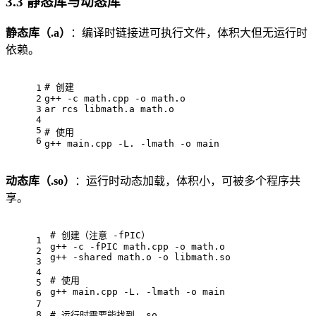
3.3 静态库与动态库
静态库（.a）
：编译时链接进可执行文件，体积大但无运行时
依赖。
# 
创建
1
2
g++ -c math.cpp -o math.o
3
ar rcs libmath.a math.o
4
5
# 
使用
6
g++ main.cpp -L. -lmath -o main
动态库（.so）
：运行时动态加载，体积小，可被多个程序共
享。
# 
创建（注意 -fPIC）
1
g++ -c -fPIC math.cpp -o math.o
2
g++ -shared math.o -o libmath.so
3
4
# 
使用
5
g++ main.cpp -L. -lmath -o main
6
7
8
# 
运行时需要能找到 .so