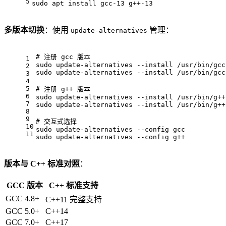
5
sudo apt install gcc-13 g++-13
多版本切换
：使用
管理：
update-alternatives
# 
注册 gcc 版本
1
sudo update-alternatives --install /usr/bin/gcc
2
sudo update-alternatives --install /usr/bin/gcc
3
4
5
# 
注册 g++ 版本
6
sudo update-alternatives --install /usr/bin/g++
7
sudo update-alternatives --install /usr/bin/g++
8
9
# 
交互式选择
10
sudo update-alternatives --config gcc
11
sudo update-alternatives --config g++
版本与 C++ 标准对照
：
GCC 版本
C++ 标准支持
GCC 4.8+
C++11 完整支持
GCC 5.0+
C++14
GCC 7.0+
C++17