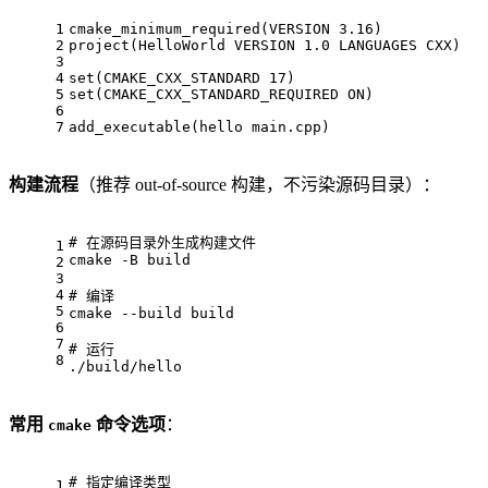
1
cmake_minimum_required
(VERSION 
3.16
)
2
project
(HelloWorld VERSION 
1.0
 LANGUAGES CXX)
3
4
set
(CMAKE_CXX_STANDARD 
17
)
5
set
(CMAKE_CXX_STANDARD_REQUIRED 
ON
)
6
7
add_executable
(hello main.cpp)
构建流程
（推荐 out-of-source 构建，不污染源码目录）：
# 
在源码目录外生成构建文件
1
cmake -B build
2
3
4
# 
编译
5
cmake --build build
6
7
# 
运行
8
./build/hello
常用
命令选项
：
cmake
# 
指定编译类型
1