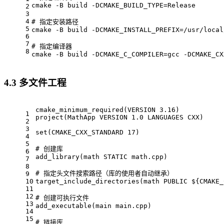
cmake -B build -DCMAKE_BUILD_TYPE=Release
2
3
4
# 
指定安装路径
5
cmake -B build -DCMAKE_INSTALL_PREFIX=/usr/local
6
7
# 
指定编译器
8
cmake -B build -DCMAKE_C_COMPILER=gcc -DCMAKE_CX
4.3 多文件工程
cmake_minimum_required
(VERSION 
3.16
)
1
project
(MathApp VERSION 
1.0
 LANGUAGES CXX)
2
3
set
(CMAKE_CXX_STANDARD 
17
)
4
5
# 创建库
6
add_library
(
math
 STATIC 
math
.cpp)
7
8
# 指定头文件搜索路径（库的使用者自动继承）
9
10
target_include_directories
(
math
 PUBLIC 
${CMAKE_
11
12
# 创建可执行文件
13
add_executable
(main main.cpp)
14
15
# 链接库