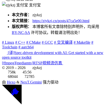
支付宝
本文作者：
zjykzj
本文链接：
https://zjykzj.cn/posts/47ca5e00.html
版权声明：
本博客所有文章除特别声明外，均采用
BY-NC-SA
许可协议。转载请注明出处！
# Linux
# C++
# CMake
# GCC
# 交叉编译
# Makefile
#
Toolchain
# aarch64
[译]Spec-driven development with AI: Get started with a new
open source toolkit
[ffmpeg][mediamtx]RTSP视频流仿真
© 2019 –
2026
zjykzj
758k
45:56
68044
72785
由
Hexo
&
NexT.Gemini
强力驱动