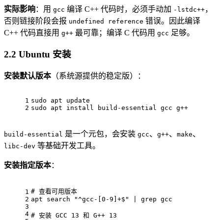
实际影响
：用
编译 C++ 代码时，必须手动加
，
gcc
-lstdc++
否则链接阶段会报
错误。因此编译
undefined reference
C++ 代码直接用
最可靠；编译 C 代码用
足够。
g++
gcc
2.2 Ubuntu 安装
安装默认版本
（系统源提供的稳定版）：
1
sudo apt update
2
sudo apt install build-essential gcc g++
是一个元包，会安装
、
、
、
build-essential
gcc
g++
make
等基础开发工具。
libc-dev
安装指定版本
：
# 
查看可用版本
1
2
apt search "^gcc-[0-9]+$" | grep gcc
3
4
# 
安装 GCC 13 和 G++ 13