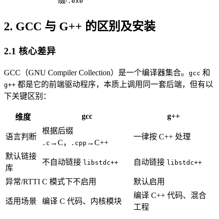
缀/
.exe
2. GCC 与 G++ 的区别及安装
2.1 核心差异
GCC（GNU Compiler Collection）是一个编译器集合。
和
gcc
都是它的前端驱动程序，本质上调用同一套后端，但有以
g++
下关键区别：
gcc
g++
维度
根据后缀
语言判断
一律按 C++ 处理
→C，
→C++
.c
.cpp
默认链接
不自动链接
自动链接
libstdc++
libstdc++
库
异常/RTTI
C 模式下不启用
默认启用
编译 C++ 代码、混合
适用场景
编译 C 代码、内核模块
工程