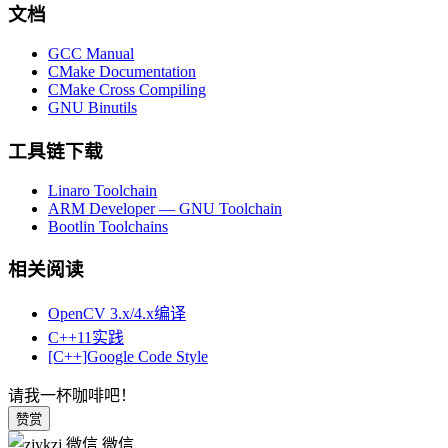
文档
GCC Manual
CMake Documentation
CMake Cross Compiling
GNU Binutils
工具链下载
Linaro Toolchain
ARM Developer — GNU Toolchain
Bootlin Toolchains
相关阅读
OpenCV 3.x/4.x编译
C++11实践
[C++]Google Code Style
请我一杯咖啡吧！
赞赏
微信