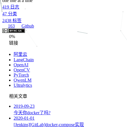
one bite at a time
419
日志
47
分类
2438
标签
163
Github
0%
链接
阿里云
LangChain
OpenAI
OpenCV
PyTorch
QwenLM
Ultralytics
相关文章
2019-09-23
今天你docker了吗?
2020-01-01
[Jenkins][GitLab]docker-compose实现