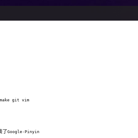
make git vim
装了
Google-Pinyin