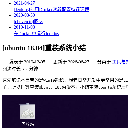
2021-04-27
[Jenkins]使用Docker容器配置编译环境
2020-08-30
[chevereto]图床
2019-11-08
在Docker中运行Jenkins
[ubuntu 18.04]重装系统小结
发表于
2019-12-05
更新于
2026-06-27
分类于
工具与
阅读时长 ≈
2 分钟
原先笔记本自带的是
系统，想着日常开发中更常用的是
Win10
Li
了，所以打算重装
版本，小结重装
系统后
Ubuntu 18.04
Ubuntu