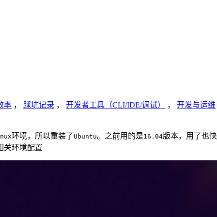
效率
，
踩坑记录
，
开发者工具（CLI/IDE/调试）
，
开发与运维
环境，所以重装了
。之前用的是
版本，用了也快
nux
Ubuntu
16.04
相关环境配置