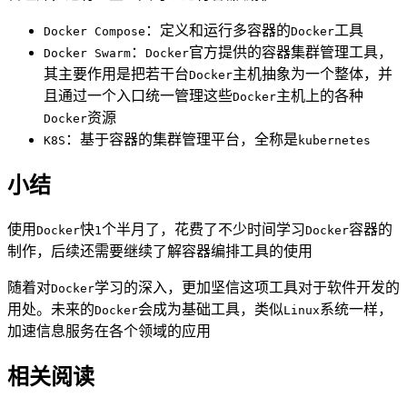
：定义和运行多容器的
工具
Docker Compose
Docker
：
官方提供的容器集群管理工具，
Docker Swarm
Docker
其主要作用是把若干台
主机抽象为一个整体，并
Docker
且通过一个入口统一管理这些
主机上的各种
Docker
资源
Docker
：基于容器的集群管理平台，全称是
K8S
kubernetes
小结
使用
快
个半月了，花费了不少时间学习
容器的
Docker
1
Docker
制作，后续还需要继续了解容器编排工具的使用
随着对
学习的深入，更加坚信这项工具对于软件开发的
Docker
用处。未来的
会成为基础工具，类似
系统一样，
Docker
Linux
加速信息服务在各个领域的应用
相关阅读