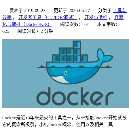
发表于
2019-09-23
更新于
2026-06-27
分类于
工具与
效率
，
开发者工具（CLI/IDE/调试）
，
开发与运维
，
容器
化与编排（Docker/K8s）
阅读次数：
61
本文字数：
625
阅读时长 ≈
2 分钟
是近
年来最火的工具之一，从一接触
开始就被
Docker
10
Docker
它的概念所吸引，小结
概念、使用以及相关工具
Docker