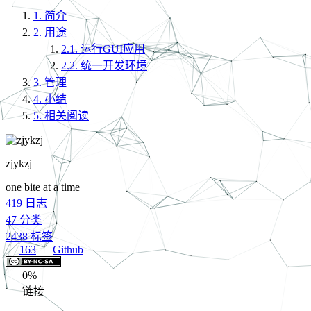
1.
简介
2.
用途
2.1.
运行GUI应用
2.2.
统一开发环境
3.
管理
4.
小结
5.
相关阅读
zjykzj
one bite at a time
419
日志
47
分类
2438
标签
163
Github
0%
链接