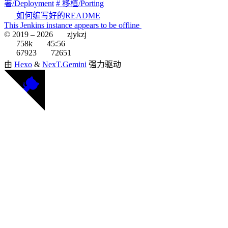
署/Deployment
# 移植/Porting
如何编写好的README
This Jenkins instance appears to be offline
© 2019 –
2026
zjykzj
758k
45:56
67923
72651
由
Hexo
&
NexT.Gemini
强力驱动