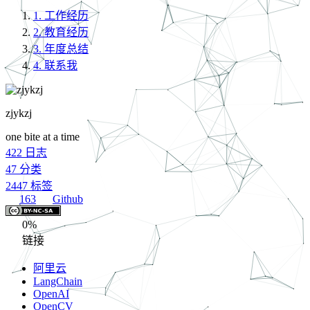
1.
工作经历
2.
教育经历
3.
年度总结
4.
联系我
zjykzj
one bite at a time
422
日志
47
分类
2447
标签
163
Github
0%
链接
阿里云
LangChain
OpenAI
OpenCV