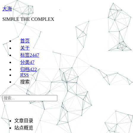
大海
SIMPLE THE COMPLEX
首页
关于
标签
2447
分类
47
归档
422
RSS
搜索
文章目录
站点概览