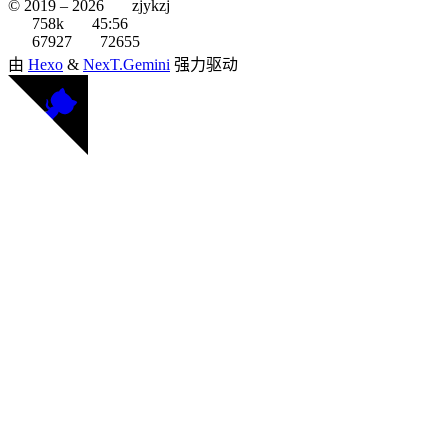
© 2019 –
2026
zjykzj
758k
45:56
67927
72655
由
Hexo
&
NexT.Gemini
强力驱动