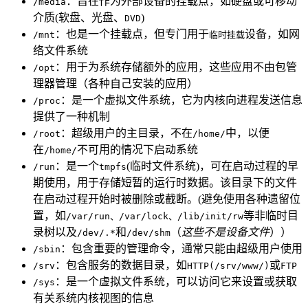
：旨在作为外部设备的挂载点，如硬盘或可移动
/media
介质(软盘、光盘、
)
DVD
：也是一个挂载点，但专门用于
设备，如网
/mnt
临时挂载
络文件系统
：用于为系统存储额外的应用，这些应用不由包管
/opt
理器管理（各种自己安装的应用）
：是一个虚拟文件系统，它为内核向进程发送信息
/proc
提供了一种机制
：超级用户的主目录，不在
中，以便
/root
/home/
在
不可用的情况下启动系统
/home/
：是一个
(临时文件系统)，可在启动过程的早
/run
tmpfs
期使用，用于存储短暂的运行时数据。该目录下的文件
在启动过程开始时被删除或截断。(避免使用各种遗留位
置，如
等非临时目
/var/run、/var/lock、/lib/init/rw
录树以及
和
（
这些不是设备文件
））
/dev/.*
/dev/shm
：包含重要的管理命令，通常只能由超级用户使用
/sbin
：包含服务的数据目录，如
或
/srv
HTTP(/srv/www/)
FTP
：是一个虚拟文件系统，可以访问它来设置或获取
/sys
有关系统内核视图的信息