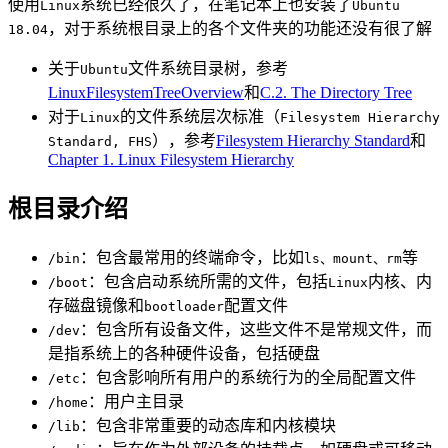
使用
系统已经很久了，在笔记本上也安装了
Linux
Ubuntu
，对于系统根目录上的各个文件夹的功能还没有很了解
18.04
关于
文件系统目录树，参考
Ubuntu
LinuxFilesystemTreeOverview
和
C.2. The Directory Tree
对于
的文件系统层次标准（
Linux
Filesystem Hierarchy
），参考
Filesystem Hierarchy Standard
和
Standard, FHS
Chapter 1. Linux Filesystem Hierarchy
根目录介绍
：包含最常用的终端命令，比如
等
/bin
ls、mount、rm
：包含启动系统所需的文件，包括
内核、内
/boot
Linux
存磁盘镜像和
配置文件
bootloader
：包含所有设备文件，这些文件不是常规文件，而
/dev
是指系统上的各种硬件设备，包括硬盘
：包含影响所有用户的系统行为的全局配置文件
/etc
：用户主目录
/home
：包含非常重要的动态库和内核模块
/lib