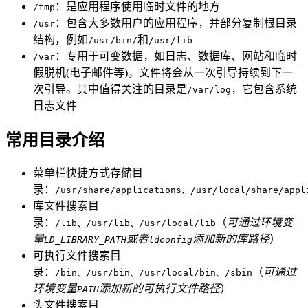
：是应用程序使用临时文件的地方
/tmp
：包含大多数用户的应用程序，并部分复制根目录
/usr
结构，例如
和
/usr/bin/
/usr/lib
：专用于可变数据，如日志、数据库、网站和临时
/var
假脱机(电子邮件等)。文件将会从一次引导持续到下一
次引导。其中值得关注的目录是
，它包含系统
/var/log
日志文件
常用目录介绍
菜单栏快捷方式存储目
录：
/usr/share/applications、/usr/local/share/appl
库文件搜索目
录：
（
可通过环境变
/lib、/usr/lib、/usr/local/lib
量
或者
添加新的库路径
）
LD_LIBRARY_PATH
ldconfig
可执行文件搜索目
录：
（
可通过
/bin、/usr/bin、/usr/local/bin、/sbin
环境变量
添加新的可执行文件路径
）
PATH
头文件搜索目