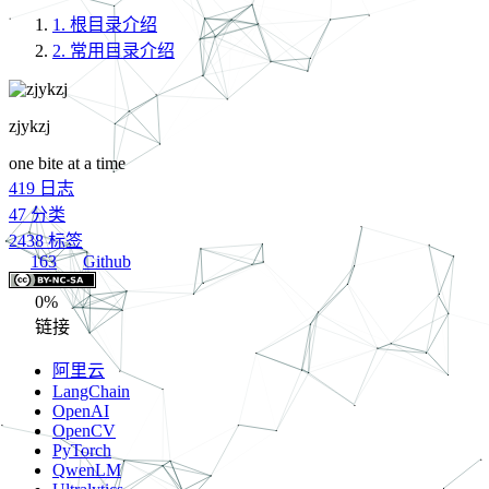
1.
根目录介绍
2.
常用目录介绍
zjykzj
one bite at a time
419
日志
47
分类
2438
标签
163
Github
0%
链接
阿里云
LangChain
OpenAI
OpenCV
PyTorch
QwenLM