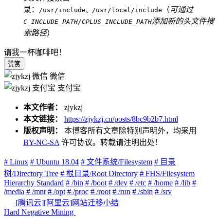
录：
（
可通过
/usr/include、/usr/local/include
添加新的头文件搜
C_INCLUDE_PATH/CPLUS_INCLUDE_PATH
索路径
）
请我一杯咖啡吧！
赞赏
微信
支付宝
本文作者：
zjykzj
本文链接：
https://zjykzj.cn/posts/8bc9b2b7.html
版权声明：
本博客所有文章除特别声明外，均采用
BY-NC-SA
许可协议。转载请注明出处！
# Linux
# Ubuntu 18.04
# 文件系统/Filesystem
# 目录
树/Directory Tree
# 根目录/Root Directory
# FHS/Filesystem
Hierarchy Standard
# /bin
# /boot
# /dev
# /etc
# /home
# /lib
#
/media
# /mnt
# /opt
# /proc
# /root
# /run
# /sbin
# /srv
[腾讯云][阿里云]网站迁移小结
Hard Negative Mining