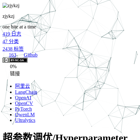
zjykzj
one bite at a time
419
日志
47
分类
2438
标签
163
Github
0%
链接
阿里云
LangChain
OpenAI
OpenCV
PyTorch
QwenLM
Ultralytics
超参数调优/Hyperparameter