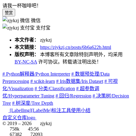
请我一杯咖啡吧！
赞赏
微信
支付宝
本文作者：
zjykzj
本文链接：
https://zjykzj.cn/posts/6b6a622b.html
版权声明：
本博客所有文章除特别声明外，均采用
BY-NC-SA
许可协议。转载请注明出处！
# Python解释器/Python Interpreter
# 数据预处理/Data
Preprocessing
# scikit-learn
# Iris数据集/Iris Dataset
# 可视
化/Visualization
# 分类/Classification
# 超参数调
优/Hyperparameter Tuning
# 回归/Regression
# 决策树/Decision
Tree
# 树深度/Tree Depth
[LabelImg][LabelMe]标注工具使用小结
自定义仓库logo
© 2019 –
2026
zjykzj
758k
45:56
67382
72093