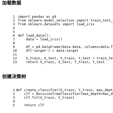
加载数据
1
import pandas as pd
2
from sklearn.model_selection import train_test_
3
from sklearn.datasets import load_iris
4
5
6
def load_data():
7
    data = load_iris()
8
9
    df = pd.DataFrame(data.data, columns=data.f
10
    df['target'] = data.target
11
12
    X_train, X_test, Y_train, Y_test = train_te
13
    return X_train, X_test, Y_train, Y_test
创建决策树
1
def create_classifier(X_train, Y_train, max_dept
2
    clf = DecisionTreeClassifier(max_depth=max_d
3
    clf.fit(X_train, Y_train)
4
5
    return clf