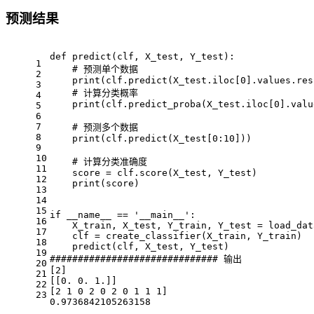
预测结果
def predict(clf, X_test, Y_test):
1
    # 预测单个数据
2
    print(clf.predict(X_test.iloc[0].values.res
3
    # 计算分类概率
4
    print(clf.predict_proba(X_test.iloc[0].valu
5
6
7
    # 预测多个数据
8
    print(clf.predict(X_test[0:10]))
9
10
    # 计算分类准确度
11
    score = clf.score(X_test, Y_test)
12
    print(score)
13
14
15
if __name__ == '__main__':
16
    X_train, X_test, Y_train, Y_test = load_dat
17
    clf = create_classifier(X_train, Y_train)
18
    predict(clf, X_test, Y_test)
19
############################## 输出
20
[2]
21
[[0. 0. 1.]]
22
[2 1 0 2 0 2 0 1 1 1]
23
0.9736842105263158