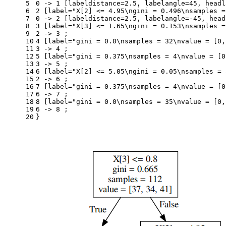
5
0 -> 1 [labeldistance=2.5, labelangle=45, headl
6
2 [label="X[2] <= 4.95\ngini = 0.496\nsamples =
7
0 -> 2 [labeldistance=2.5, labelangle=-45, head
8
3 [label="X[3] <= 1.65\ngini = 0.153\nsamples =
9
2 -> 3 ;
10
4 [label="gini = 0.0\nsamples = 32\nvalue = [0,
11
3 -> 4 ;
12
5 [label="gini = 0.375\nsamples = 4\nvalue = [0
13
3 -> 5 ;
14
6 [label="X[2] <= 5.05\ngini = 0.05\nsamples = 
15
2 -> 6 ;
16
7 [label="gini = 0.375\nsamples = 4\nvalue = [0
17
6 -> 7 ;
18
8 [label="gini = 0.0\nsamples = 35\nvalue = [0,
19
6 -> 8 ;
20
}