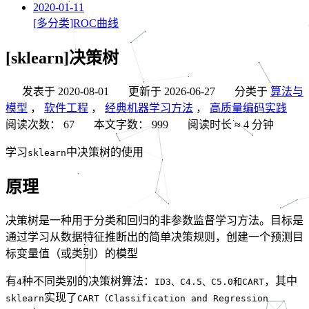
2020-01-11
[多分类]ROC曲线
[sklearn]决策树
发表于
2020-08-01
更新于
2026-06-27
分类于
算法与
模型
，
软件工程
，
经典机器学习方法
，
高质量编码实践
阅读次数：
67
本文字数：
999
阅读时长 ≈
4 分钟
学习
中决策树的使用
sklearn
原理
决策树是一种用于分类和回归的非参数监督学习方法。目标是
通过学习从数据特征推断出的简单决策规则，创建一个预测目
标变量值（或类别）的模型
有
种不同类别的决策树算法：
，其中
4
ID3、C4.5、C5.0和CART
实现了
sklearn
CART（Classification and Regression