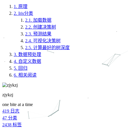
1.
原理
2.
Iris分类
2.1.
加载数据
2.2.
创建决策树
2.3.
预测结果
2.4.
可视化决策树
2.5.
计算最好的树深度
3.
数据预处理
4.
自定义数据
5.
回归
6.
相关阅读
zjykzj
one bite at a time
419
日志
47
分类
2438
标签