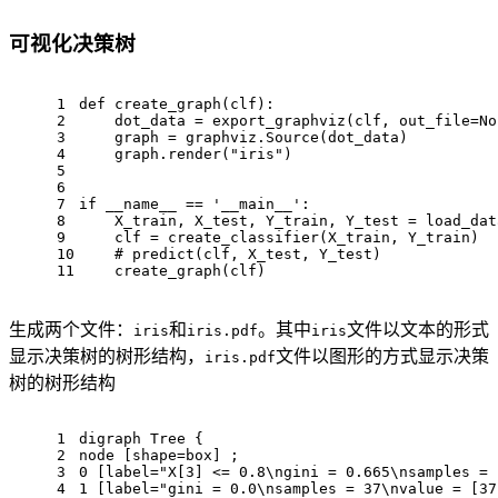
可视化决策树
1
def create_graph(clf):
2
    dot_data = export_graphviz(clf, out_file=No
3
    graph = graphviz.Source(dot_data)
4
    graph.render("iris")
5
6
7
if __name__ == '__main__':
8
    X_train, X_test, Y_train, Y_test = load_dat
9
    clf = create_classifier(X_train, Y_train)
10
    # predict(clf, X_test, Y_test)
11
    create_graph(clf)
生成两个文件：
和
。其中
文件以文本的形式
iris
iris.pdf
iris
显示决策树的树形结构，
文件以图形的方式显示决策
iris.pdf
树的树形结构
1
digraph Tree {
2
node [shape=box] ;
3
0 [label="X[3] <= 0.8\ngini = 0.665\nsamples = 
4
1 [label="gini = 0.0\nsamples = 37\nvalue = [37