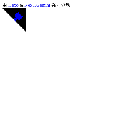
由
Hexo
&
NexT.Gemini
强力驱动