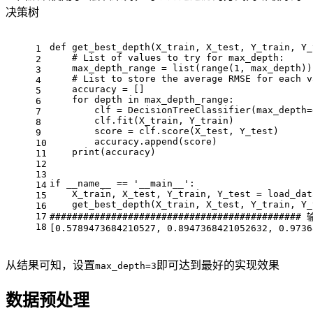
决策树
def get_best_depth(X_train, X_test, Y_train, Y_
1
    # List of values to try for max_depth:
2
    max_depth_range = list(range(1, max_depth))
3
    # List to store the average RMSE for each v
4
    accuracy = []
5
    for depth in max_depth_range:
6
        clf = DecisionTreeClassifier(max_depth=
7
        clf.fit(X_train, Y_train)
8
        score = clf.score(X_test, Y_test)
9
        accuracy.append(score)
10
    print(accuracy)
11
12
13
if __name__ == '__main__':
14
    X_train, X_test, Y_train, Y_test = load_dat
15
    get_best_depth(X_train, X_test, Y_train, Y_
16
17
#############################################
18
[0.5789473684210527, 0.8947368421052632, 0.9736
从结果可知，设置
即可达到最好的实现效果
max_depth=3
数据预处理