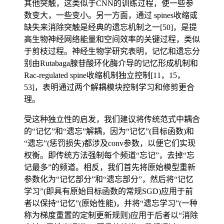
其他突触，这类似于CNN的训练过程，使一些参
数变大，一些变小。另一方面，通过 spines收缩或
缺失来消除突触是经典的遗忘机制之一[50]，是提
高生物神经网络能量和空间效率的关键过程，类似
于剪枝过程。神经生物学研究表明，记忆和遗忘分
别由Rutabaga腺苷酸环化酶介导的记忆形成机制和
Rac-regulated spine收缩机制独立控制[11，15，
53]，表明通过两个解耦模块控制学习和修剪更合
理。
受这种独立性的启发，我们建议将传统范式中耦合
的“记忆”和“遗忘”解耦，因为“记忆”(目标函数)和
“遗忘”(惩罚损失)都涉及conv参数，以便它们实现
权衡。即传统方法强制每个频道“忘记”，去掉“忘
记最多”的频道。相反，我们首先将原始模型重新
参数化为“记忆部分”和“遗忘部分”，然后将“记忆
学习”(即具有原始目标函数的常规SGD)应用于前
者以保持“记忆”(原始性能)，并将“遗忘学习”(一种
称为梯度重置的定制更新规则)应用于后者以“消除