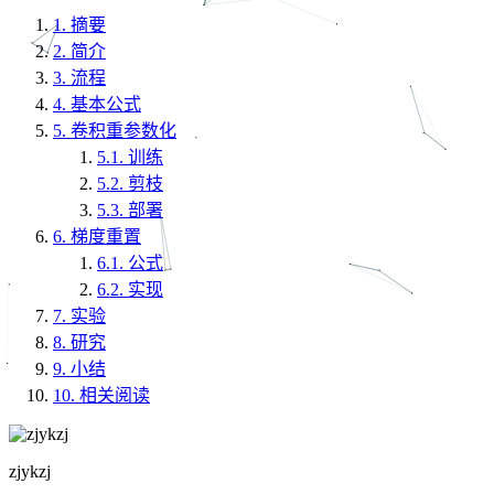
1.
摘要
2.
简介
3.
流程
4.
基本公式
5.
卷积重参数化
5.1.
训练
5.2.
剪枝
5.3.
部署
6.
梯度重置
6.1.
公式
6.2.
实现
7.
实验
8.
研究
9.
小结
10.
相关阅读
zjykzj