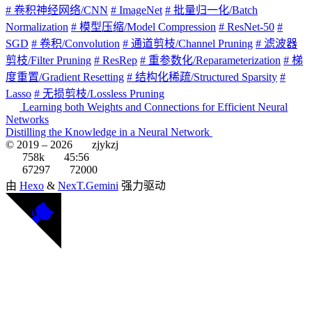
# 卷积神经网络/CNN
# ImageNet
# 批量归一化/Batch
Normalization
# 模型压缩/Model Compression
# ResNet-50
#
SGD
# 卷积/Convolution
# 通道剪枝/Channel Pruning
# 滤波器
剪枝/Filter Pruning
# ResRep
# 重参数化/Reparameterization
# 梯
度重置/Gradient Resetting
# 结构化稀疏/Structured Sparsity
#
Lasso
# 无损剪枝/Lossless Pruning
Learning both Weights and Connections for Efficient Neural
Networks
Distilling the Knowledge in a Neural Network
© 2019 –
2026
zjykzj
758k
45:56
67297
72000
由
Hexo
&
NexT.Gemini
强力驱动