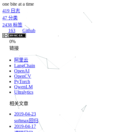
one bite at a time
419
日志
47
分类
2438
标签
163
Github
0%
链接
阿里云
LangChain
OpenAI
OpenCV
PyTorch
QwenLM
Ultralytics
相关文章
2019-04-23
softmax回归
2019-04-17