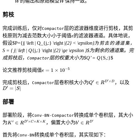
的输出和原始模型
保持一致。
剪枝
完成训练后，仅对
层的滤波器维度进行剪枝，其剪
Compactor
枝原则为减去范数大小小于阈值
的滤波器通道。具体地说，
假设$P={j| \left | Q_{j,:} \right |
{2} < \epsilon}
为
剪
去
的
通
道
集
，
S = { j| \left | Q
{j,:} \right |
{2} \ge \epsilon }$为剩余的通道集。完
成剪枝后，
层的权重大小为$Q’ = Q
{S,:}$
Compactor
论文推荐剪枝阈值
完成剪枝后，
层卷积核大小为
，以及
Compactor
部署
部署阶段，将
转换成单个卷积层，其大小
Conv-BN-Compactor
为
，偏置大小为
首先将
转换成单个卷积层，其实现如下：
Conv-BN