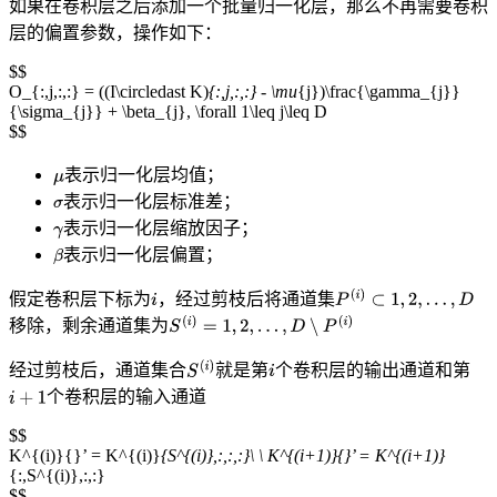
如果在卷积层之后添加一个批量归一化层，那么不再需要卷积
层的偏置参数，操作如下：
$$
O_{:,j,:,:} = ((I\circledast K)
{:,j,:,:} - \mu
{j})\frac{\gamma_{j}}
{\sigma_{j}} + \beta_{j}, \forall 1\leq j\leq D
$$
表示归一化层均值；
表示归一化层标准差；
表示归一化层缩放因子；
表示归一化层偏置；
假定卷积层下标为
，经过剪枝后将通道集
移除，剩余通道集为
经过剪枝后，通道集合
就是第
个卷积层的输出通道和第
个卷积层的输入通道
$$
K^{(i)}{}’ = K^{(i)}
{S^{(i)},:,:,:}\ \ K^{(i+1)}{}’ = K^{(i+1)}
{:,S^{(i)},:,:}
$$