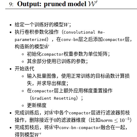
给定一个训练好的模型
；
执行卷积参数化操作（
Convolutional Re-
），在
层之后添加
层，
parameterized
conv-bn
compactor
构造新的模型
初始化
权重参数为单位矩阵；
compactor
其余部分使用已训练的参数；
开始迭代
输入批量图像，使用正常训练的目标函数计算损
失，并求导出梯度；
在
层上额外应用梯度重置操作
compactor
（
）；
Gradient Resetting
更新梯度
完成训练后，对
中各个
层进行滤波器剪枝
compactor
操作，删除接近于
的滤波器维度（比如
）
完成剪枝后，将
中
融合在一起，
conv-bn-compactor
得到模型