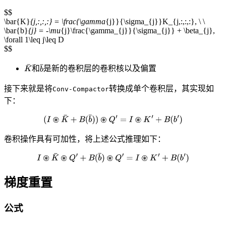
$$
\bar{K}
{j,:,:,:} = \frac{\gamma
{j}}{\sigma_{j}}K_{j,:,:,:}, \ \
\bar{b}
{j} = -\mu
{j}\frac{\gamma_{j}}{\sigma_{j}} + \beta_{j},
\forall 1\leq j\leq D
$$
和
是新的卷积层的卷积核以及偏置
接下来就是将
转换成单个卷积层，其实现如
Conv-Compactor
下：
卷积操作具有可加性，将上述公式推理如下：
梯度重置
公式