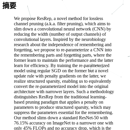
摘要
We propose ResRep, a novel method for lossless
channel pruning (a.k.a. filter pruning), which aims to
slim down a convolutional neural network (CNN) by
reducing the width (number of output channels) of
convolutional layers. Inspired by the neurobiology
research about the independence of remembering and
forgetting, we propose to re-parameterize a CNN into
the remembering parts and forgetting parts, where the
former learn to maintain the performance and the latter
learn for efficiency. By training the re-parameterized
model using regular SGD on the former but a novel
update rule with penalty gradients on the latter, we
realize structured sparsity, enabling us to equivalently
convert the re-parameterized model into the original
architecture with narrower layers. Such a methodology
distinguishes ResRep from the traditional learning-
based pruning paradigm that applies a penalty on
parameters to produce structured sparsity, which may
suppress the parameters essential for the remembering.
Our method slims down a standard ResNet-50 with
76.15% accuracy on ImageNet to a narrower one with
only 45% FLOPs and no accuracy drop, which is the