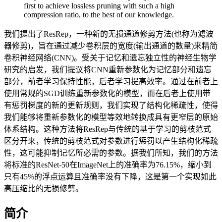
first to achieve lossless pruning with such a high
compression ratio, to the best of our knowledge.
我们提出了ResRep，一种新的无损通道修剪方法(也称为滤波
器修剪)，旨在通过减少卷积层的宽度(输出通道的数量)来精简
卷积神经网络(CNN)。受关于记忆和遗忘独立性的神经生物学
研究的启发，我们提议将CNN重新参数化为记忆部分和遗忘
部分，前者学习保持性能，后者学习提高效率。通过在前者上
使用常规的SGD训练重新参数化的模型，而在后者上使用带
有惩罚梯度的新的更新规则，我们实现了结构化稀疏性，使得
我们能够将重新参数化的模型等效地转换成具有更窄层的原始
体系结构。这种方法将ResRep与传统的基于学习的剪枝范式
区分开来，传统的剪枝范式对参数进行惩罚以产生结构化稀疏
性，这可能抑制记忆所必需的参数。据我们所知，我们的方法
将标准的ResNet-50在ImageNet上的准确率为76.15%，缩小到
只有45%的浮点运算且准确率没有下降，这是第一个实现如此
高压缩比的无损修剪。
简介