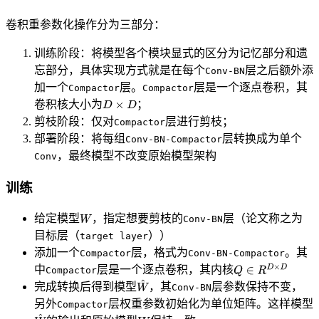
卷积重参数化操作分为三部分：
训练阶段：将模型各个模块显式的区分为记忆部分和遗
忘部分，具体实现方式就是在每个
层之后额外添
Conv-BN
加一个
层。
层是一个逐点卷积，其
Compactor
Compactor
卷积核大小为
；
剪枝阶段：仅对
层进行剪枝；
Compactor
部署阶段：将每组
层转换成为单个
Conv-BN-Compactor
，最终模型不改变原始模型架构
Conv
训练
给定模型
，指定想要剪枝的
层（论文称之为
Conv-BN
目标层（
））
target layer
添加一个
层，格式为
。其
Compactor
Conv-BN-Compactor
中
层是一个逐点卷积，其内核
Compactor
完成转换后得到模型
，其
层参数保持不变，
Conv-BN
另外
层权重参数初始化为单位矩阵。这样模型
Compactor