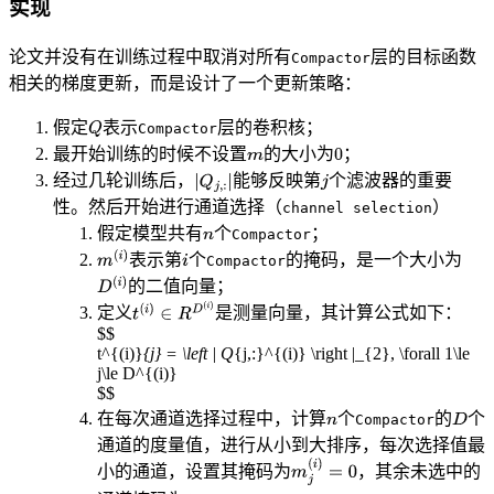
实现
论文并没有在训练过程中取消对所有
层的目标函数
Compactor
相关的梯度更新，而是设计了一个更新策略：
假定
表示
层的卷积核；
Compactor
最开始训练的时候不设置
的大小为
；
经过几轮训练后，
能够反映第
个滤波器的重要
性。然后开始进行通道选择（
）
channel selection
假定模型共有
个
；
Compactor
表示第
个
的掩码，是一个大小为
Compactor
的二值向量；
定义
是测量向量，其计算公式如下：
$$
t^{(i)}
{j} = \left | Q
{j,:}^{(i)} \right |_{2}, \forall 1\le
j\le D^{(i)}
$$
在每次通道选择过程中，计算
个
的
个
Compactor
通道的度量值，进行从小到大排序，每次选择值最
小的通道，设置其掩码为
，其余未选中的