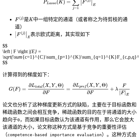
是
中一组特定的通道（或者称之为待剪枝的通
道）
表示欧式距离，其实现如下
$$
\left | F \right |
{E} =
\sqrt{\sum
{c=1}^{C}\sum_{p=1}^{K}\sum_{q=1}^{K}F_{c,p,q}
$$
计算得到的梯度如下：
论文也分析了这种梯度更新方式的缺陷，主要在于目标函数和
稀疏函数之间会相互竞争，稀疏函数的目的在于将通道的大小
趋向于
，而如果目标函数认为该通道有作用，那么它会放大
0
该通道的大小，论文称这种方式是基于竞争的重要性评估
（
）。这种方式会
competence-based importance evaluation