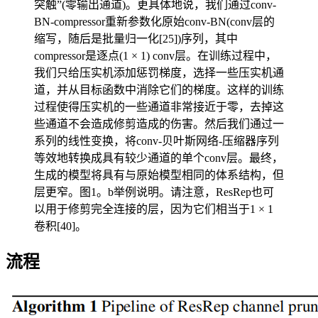
突触”(零输出通道)。更具体地说，我们通过conv-
BN-compressor重新参数化原始conv-BN(conv层的
缩写，随后是批量归一化[25])序列，其中
compressor是逐点(1 × 1) conv层。在训练过程中，
我们只给压实机添加惩罚梯度，选择一些压实机通
道，并从目标函数中消除它们的梯度。这样的训练
过程使得压实机的一些通道非常接近于零，去掉这
些通道不会造成修剪造成的伤害。然后我们通过一
系列的线性变换，将conv-贝叶斯网络-压缩器序列
等效地转换成具有较少通道的单个conv层。最终，
生成的模型将具有与原始模型相同的体系结构，但
层更窄。图1。b举例说明。请注意，ResRep也可
以用于修剪完全连接的层，因为它们相当于1 × 1
卷积[40]。
流程