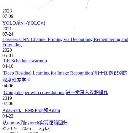
2023
07-09
YOLO系列-YOLOv1
2021
07-24
Lossless CNN Channel Pruning via Decoupling Remembering and
Forgetting
2020
05-01
[LR Scheduler]warmup
04-10
[Deep Residual Learning for Image Recognition]用于图像识别的
深度残差学习
04-06
[Going deeper with convolutions]进一步深入卷积操作
2019
07-06
AdaGrad、RMSProp和Adam
04-22
从numpy到pytorch实现逻辑回归
© 2019 –
2026
zjykzj