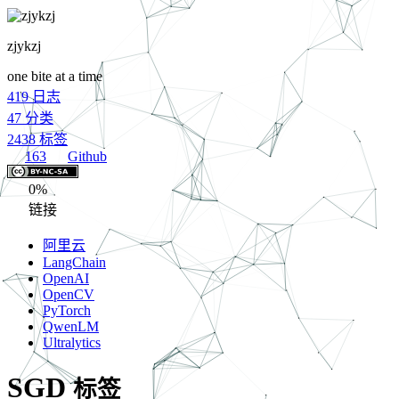
zjykzj
one bite at a time
419
日志
47
分类
2438
标签
163
Github
0%
链接
阿里云
LangChain
OpenAI
OpenCV
PyTorch
QwenLM
Ultralytics
SGD
标签