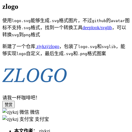
zlogo
使用
能够生成
格式图片，不过
的
图
logo.svg
.svg
github
avatar
标不支持
格式，找到一个转换工具
deeplook/svglib
，可以
.svg
转换
到
格式
svg
png
新建了一个仓库
zjykzj/zlogo
，包装了
和
，能
logo.svg
svglib
够实现
自定义，最后生成
和
格式图案
logo
.svg
.png
请我一杯咖啡吧！
赞赏
微信
支付宝
本文作者：
zjykzj