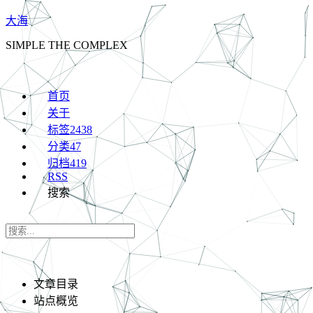
大海
SIMPLE THE COMPLEX
首页
关于
标签
2438
分类
47
归档
419
RSS
搜索
文章目录
站点概览