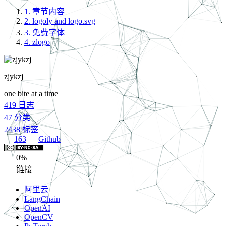
1.
章节内容
2.
logoly and logo.svg
3.
免费字体
4.
zlogo
zjykzj
one bite at a time
419
日志
47
分类
2438
标签
163
Github
0%
链接
阿里云
LangChain
OpenAI
OpenCV