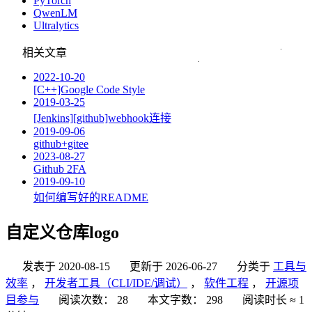
PyTorch
QwenLM
Ultralytics
相关文章
2022-10-20
[C++]Google Code Style
2019-03-25
[Jenkins][github]webhook连接
2019-09-06
github+gitee
2023-08-27
Github 2FA
2019-09-10
如何编写好的README
自定义仓库logo
发表于
2020-08-15
更新于
2026-06-27
分类于
工具与
效率
，
开发者工具（CLI/IDE/调试）
，
软件工程
，
开源项
目参与
阅读次数：
28
本文字数：
298
阅读时长 ≈
1