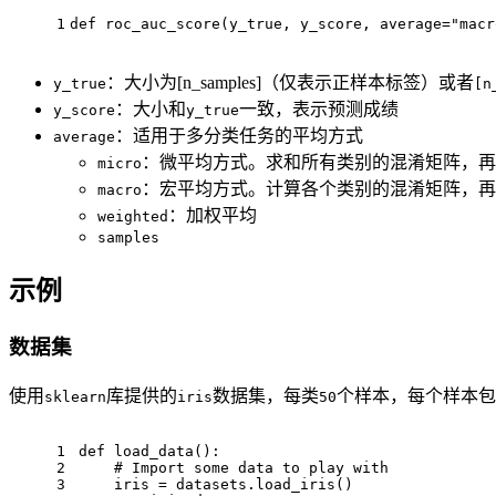
1
def roc_auc_score(y_true, y_score, average="macr
：大小为[n_samples]（仅表示正样本标签）或者
y_true
[n
：大小和
一致，表示预测成绩
y_score
y_true
：适用于多分类任务的平均方式
average
：微平均方式。求和所有类别的混淆矩阵，再
micro
：宏平均方式。计算各个类别的混淆矩阵，再
macro
：加权平均
weighted
samples
示例
数据集
使用
库提供的
数据集，每类
个样本，每个样本包
sklearn
iris
50
1
def load_data():
2
    # Import some data to play with
3
    iris = datasets.load_iris()