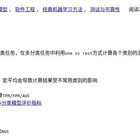
模型
，
软件工程
，
经典机器学习方法
，
测试与可靠性
阅读
类任务，在多分类任务中利用
方式计算各个类别的
one vs rest
，宏平均会导致计算结果受不常用类别的影响
算
TPR/FPR/AUC
n的多分类模型评价指标
的
AUC