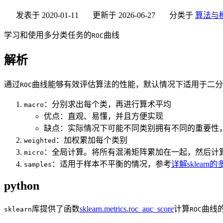
发表于
2020-01-11
更新于
2026-06-27
分类于
算法与
学习和使用多分类任务的
曲线
ROC
解析
通过
曲线能够有效评估算法的性能，默认情况下适用于二分
ROC
：分别求出每个类，再进行算术平均
macro
优点：直观、易懂，并且方便实现
缺点：实际情况下可能不同类别拥有不同的重要性
：加权累加每个类别
weighted
：全局计算。将所有混淆矩阵累加在一起，然后计
micro
：适用于样本不平衡的情况，参考
详解sklear
samples
python
库提供了函数
sklearn.metrics.roc_auc_score
计算
曲线
sklearn
ROC