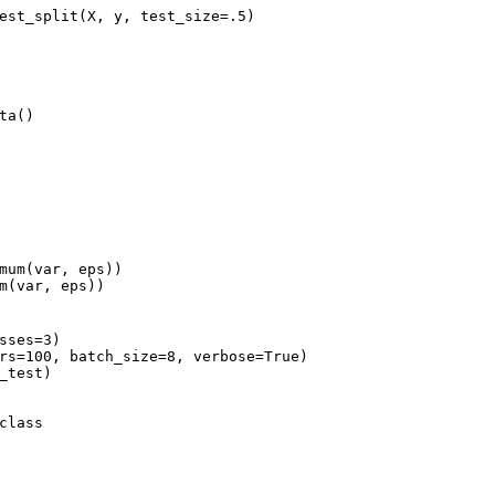
est_split(X, y, test_size=.5)
ta()
mum(var, eps))
m(var, eps))
sses=3)
rs=100, batch_size=8, verbose=True)
_test)
class