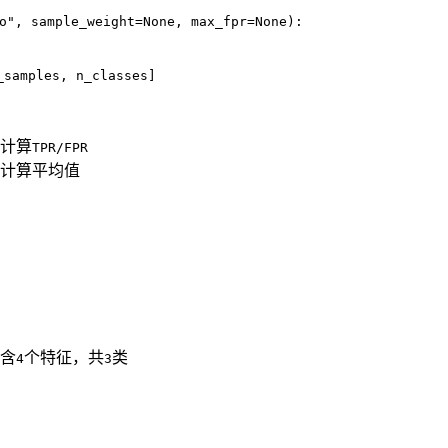
o", sample_weight=None, max_fpr=None):
_samples, n_classes]
计算
TPR/FPR
计算平均值
含
个特征，共
类
4
3