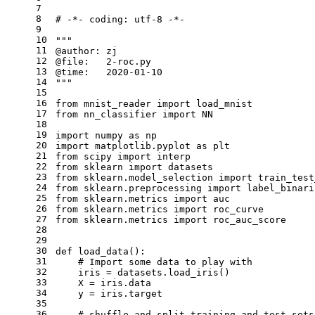
7
8
# -*- coding: utf-8 -*-
9
10
"""
11
@author: zj
12
@file:   2-roc.py
13
@time:   2020-01-10
14
"""
15
16
from mnist_reader import load_mnist
17
from nn_classifier import NN
18
19
import numpy as np
20
import matplotlib.pyplot as plt
21
from scipy import interp
22
from sklearn import datasets
23
from sklearn.model_selection import train_test
24
from sklearn.preprocessing import label_binari
25
from sklearn.metrics import auc
26
from sklearn.metrics import roc_curve
27
from sklearn.metrics import roc_auc_score
28
29
30
def load_data():
31
    # Import some data to play with
32
    iris = datasets.load_iris()
33
    X = iris.data
34
    y = iris.target
35
36
    # shuffle and split training and test sets