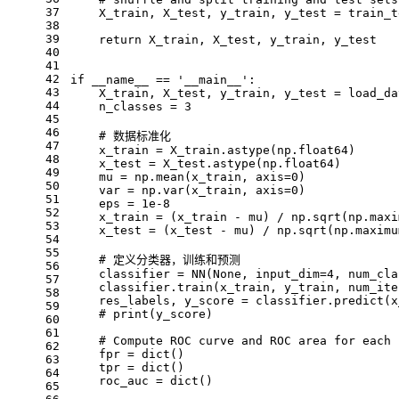
37
    X_train, X_test, y_train, y_test = train_t
38
39
    return X_train, X_test, y_train, y_test
40
41
42
if __name__ == '__main__':
43
    X_train, X_test, y_train, y_test = load_da
44
    n_classes = 3
45
46
    # 数据标准化
47
    x_train = X_train.astype(np.float64)
48
    x_test = X_test.astype(np.float64)
49
    mu = np.mean(x_train, axis=0)
50
    var = np.var(x_train, axis=0)
51
    eps = 1e-8
52
    x_train = (x_train - mu) / np.sqrt(np.maxi
53
    x_test = (x_test - mu) / np.sqrt(np.maximu
54
55
    # 定义分类器，训练和预测
56
    classifier = NN(None, input_dim=4, num_cla
57
    classifier.train(x_train, y_train, num_ite
58
    res_labels, y_score = classifier.predict(x
59
    # print(y_score)
60
61
    # Compute ROC curve and ROC area for each 
62
    fpr = dict()
63
    tpr = dict()
64
    roc_auc = dict()
65