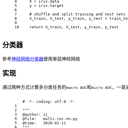
4
    X = iris.data
5
    y = iris.target
6
7
    # shuffle and split training and test sets
8
    X_train, X_test, y_train, y_test = train_te
9
10
    return X_train, X_test, y_train, y_test
分类器
参考
神经网络分类器
使用单层神经网络
实现
通过两种方式计算多分类任务的
和
，一是
macro AUC
micro AUC
# -*- coding: utf-8 -*-
1
2
"""
3
@author: zj
4
@file:   multi-roc-nn.py
5
@time:   2020-01-11
6
"""