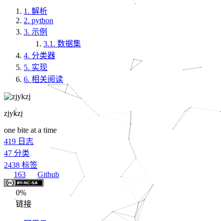
1.
解析
2.
python
3.
示例
3.1.
数据集
4.
分类器
5.
实现
6.
相关阅读
zjykzj
one bite at a time
419
日志
47
分类
2438
标签
163
Github
0%
链接