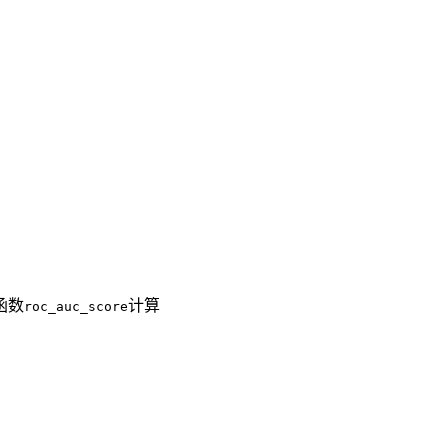
函数
计算
roc_auc_score