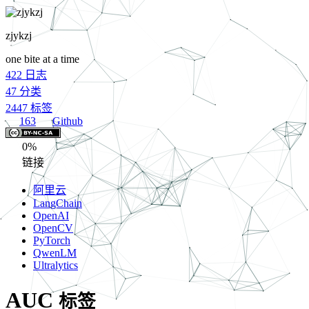
zjykzj
one bite at a time
422
日志
47
分类
2447
标签
163
Github
0%
链接
阿里云
LangChain
OpenAI
OpenCV
PyTorch
QwenLM
Ultralytics
AUC
标签