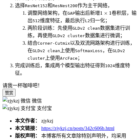
选择
和
作为主干网络，
ResNet152
ResNest200
调整网络架构，在
输出后新增
卷积层，输
GAP
出
维度特征，最后执行
归一化；
512
L2
两阶段训练：先使用
数据集进行训
GLDv2 clean
练，再使用
数据集进行微调；
GLDv2 cluster
结合
以及双流网路架构进行训练，
Corner-Cutmix
在
上使用
，在
GLDv2 clean
SoftmaxLoss
GLDv2
上使用
；
cluster
ArcFace
完成训练后，集成两个模型输出特征得到
维度特
1024
征。
请我一杯咖啡吧！
赞赏
微信
支付宝
本文作者：
zjykzj
本文链接：
https://zjykzj.cn/posts/342c606b.html
版权声明：
本博客所有文章除特别声明外，均采用