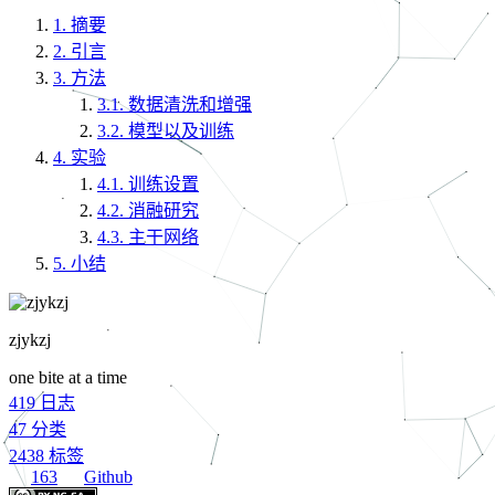
1.
摘要
2.
引言
3.
方法
3.1.
数据清洗和增强
3.2.
模型以及训练
4.
实验
4.1.
训练设置
4.2.
消融研究
4.3.
主干网络
5.
小结
zjykzj
one bite at a time
419
日志
47
分类
2438
标签
163
Github