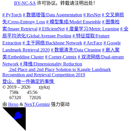
BY-NC-SA
许可协议。转载请注明出处！
# PyTorch
# 数据增强/Data Augmentation
# ResNet
# 交叉熵损
失/Cross-Entropy Loss
# 模型集成/Model Ensemble
# 图像检
索/Image Retrieval
# EfficientNet
# 度量学习/Metric Learning
# 全
局平均池化/Global Average Pooling
# 特征提取/Feature
Extraction
# 主干网络/Backbone Network
# ArcFace
# Google
Landmark Retrieval 2020
# 数据清洗/Data Cleaning
# 嵌入聚
类/Embedding Cluster
# Corner-Cutmix
# 双流网络/Dual-stream
Network
# 降维/Dimensionality Reduction
2nd Place and 2nd Place Solution to Kaggle Landmark
Recognition and Retrieval Competition 2019
登山，做一件确定的事情
© 2019 –
2026
zjykzj
758k
45:56
67320
72026
由
Hexo
&
NexT.Gemini
强力驱动