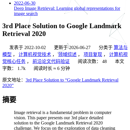
2022-06-30
Deep Image Retrieval: Learning global representations for
image search
3rd Place Solution to Google Landmark
Retrieval 2020
发表于
2022-10-02
更新于
2026-06-27
分类于
算法与
模型
，
计算机视觉技术
，
领域综述
，
项目复现
，
计算机视
觉核心任务
，
前沿论文代码验证
阅读次数：
48
本文
字数：
1.7k
阅读时长 ≈
6 分钟
原文地址：
3rd Place Solution to “Google Landmark Retrieval
2020”
摘要
Image retrieval is a fundamental problem in computer
vision. This paper presents our 3rd place detailed
solution to the Google Landmark Retrieval 2020
challenge. We focus on the exploration of data cleaning