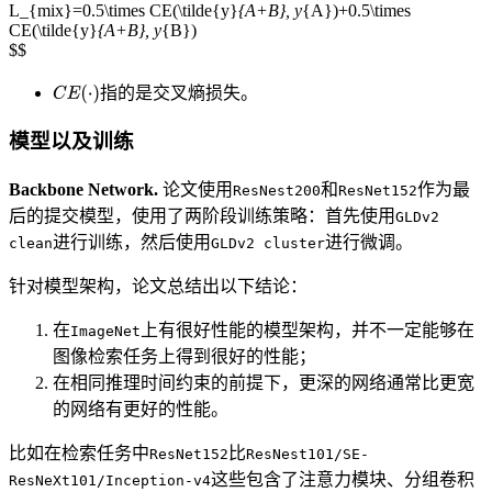
L_{mix}=0.5\times CE(\tilde{y}
{A+B}, y
{A})+0.5\times
CE(\tilde{y}
{A+B}, y
{B})
$$
指的是交叉熵损失。
模型以及训练
Backbone Network.
论文使用
和
作为最
ResNest200
ResNet152
后的提交模型，使用了两阶段训练策略：首先使用
GLDv2
进行训练，然后使用
进行微调。
clean
GLDv2 cluster
针对模型架构，论文总结出以下结论：
在
上有很好性能的模型架构，并不一定能够在
ImageNet
图像检索任务上得到很好的性能；
在相同推理时间约束的前提下，更深的网络通常比更宽
的网络有更好的性能。
比如在检索任务中
比
ResNet152
ResNest101/SE-
这些包含了注意力模块、分组卷积
ResNeXt101/Inception-v4