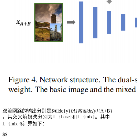
双流网路的输出分别是$\tilde{y}
{A}
\tilde{y}
{A+B}
和
交
L_{base}
L_{mix}
和
。
其
中
，
其
叉
熵
损
失
分
别
为
L_{mix}$计算如下：
$$