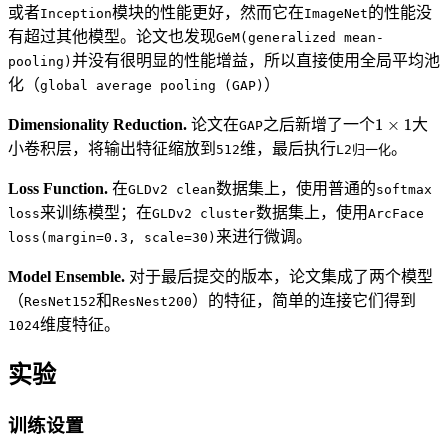
或者
模块的性能更好，然而它在
的性能没
Inception
ImageNet
有超过其他模型。论文也发现
GeM(generalized mean-
并没有很明显的性能增益，所以直接使用全局平均池
pooling)
化（
）
global average pooling (GAP)
Dimensionality Reduction.
论文在
之后新增了一个
大
GAP
小卷积层，将输出特征缩放到
维，最后执行
。
512
L2归一化
Loss Function.
在
数据集上，使用普通的
GLDv2 clean
softmax
来训练模型；在
数据集上，使用
loss
GLDv2 cluster
ArcFace
来进行微调。
loss(margin=0.3, scale=30)
Model Ensemble.
对于最后提交的版本，论文集成了两个模型
（
和
）的特征，简单的连接它们得到
ResNet152
ResNest200
维度特征。
1024
实验
训练设置