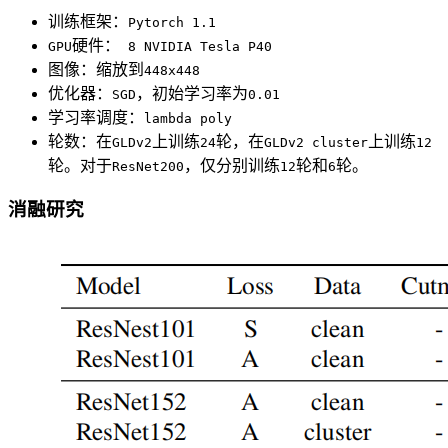
训练框架：
Pytorch 1.1
硬件：
GPU
8 NVIDIA Tesla P40
图像：缩放到
448x448
优化器：
，初始学习率为
SGD
0.01
学习率调度：
lambda poly
轮数：在
上训练
轮，在
上训练
GLDv2
24
GLDv2 cluster
12
轮。对于
，仅分别训练
轮和
轮。
ResNet200
12
6
消融研究