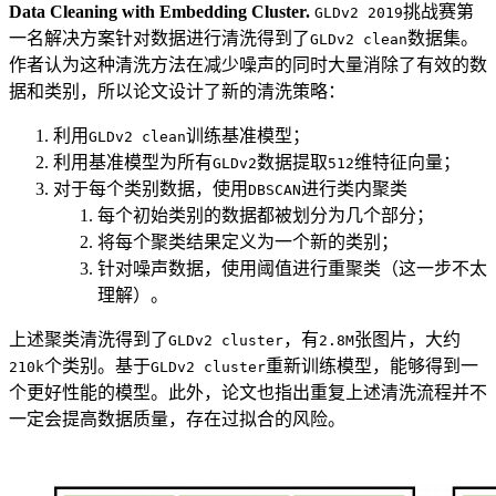
Data Cleaning with Embedding Cluster.
挑战赛第
GLDv2 2019
一名解决方案针对数据进行清洗得到了
数据集。
GLDv2 clean
作者认为这种清洗方法在减少噪声的同时大量消除了有效的数
据和类别，所以论文设计了新的清洗策略：
利用
训练基准模型；
GLDv2 clean
利用基准模型为所有
数据提取
维特征向量；
GLDv2
512
对于每个类别数据，使用
进行类内聚类
DBSCAN
每个初始类别的数据都被划分为几个部分；
将每个聚类结果定义为一个新的类别；
针对噪声数据，使用阈值进行重聚类（这一步不太
理解）。
上述聚类清洗得到了
，有
张图片，大约
GLDv2 cluster
2.8M
个类别。基于
重新训练模型，能够得到一
210k
GLDv2 cluster
个更好性能的模型。此外，论文也指出重复上述清洗流程并不
一定会提高数据质量，存在过拟合的风险。