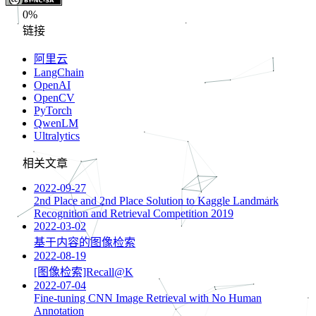
0%
链接
阿里云
LangChain
OpenAI
OpenCV
PyTorch
QwenLM
Ultralytics
相关文章
2022-09-27
2nd Place and 2nd Place Solution to Kaggle Landmark
Recognition and Retrieval Competition 2019
2022-03-02
基于内容的图像检索
2022-08-19
[图像检索]Recall@K
2022-07-04
Fine-tuning CNN Image Retrieval with No Human
Annotation