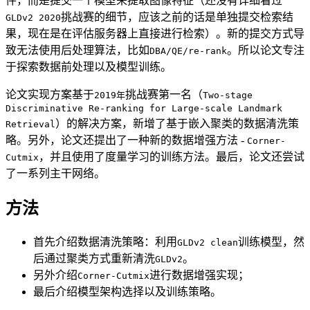
件，而是提交一个模型来提取图像特征（还没有详细看过
挑战赛的细节，应该之前的话是单独提交检索结
GLDv2 2020
果，现在是在评估服务器上直接进行检索）。新的提交方式导
致无法使用后处理算法，比如
。所以论文专注
DBA/QE/re-rank
于探索数据前处理以及模型训练。
论文实现方案基于
挑战赛第一名（
2019年
Two-stage
Discriminative Re-ranking for Large-scale Landmark
）的解决方案，新增了基于嵌入聚类的数据清洗策
Retrieval
略。另外，论文还提出了一种新的数据增强方法 -
Corner-
，并且使用了度量学习的训练方法。最后，论文还尝试
Cutmix
了一系列主干网络。
方法
首先介绍数据清洗策略：利用
训练模型，然
GLDv2 clean
后通过聚类方式重新清洗
。
GLDv2
另外介绍
进行数据增强实现；
Corner-Cutmix
最后介绍模型架构选择以及训练策略。