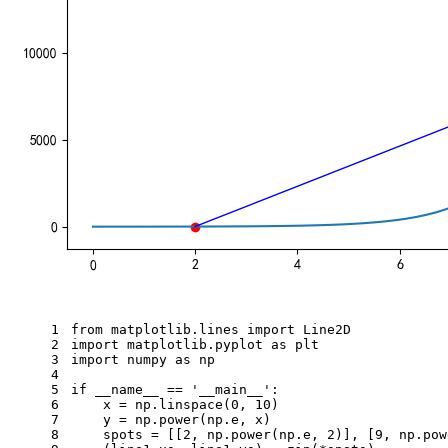
1
from matplotlib.lines import Line2D
2
import matplotlib.pyplot as plt
3
import numpy as np
4
5
if __name__ == '__main__':
6
    x = np.linspace(0, 10)
7
    y = np.power(np.e, x)
8
    spots = [[2, np.power(np.e, 2)], [9, np.pow