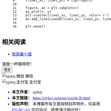
9
    (line1_xs, line1_ys) = zip(*spots)
10
11
    figure, ax = plt.subplots()
12
    ax.plot(x, y)
13
    plt.scatter(line1_xs, line1_ys, color='r')
14
    ax.add_line(Line2D(line1_xs, line1_ys, line
15
16
    plt.show()
相关阅读
局部最小值
请我一杯咖啡吧！
赞赏
微信
支付宝
本文作者：
zjykzj
本文链接：
https://zjykzj.cn/posts/1ca34c3b.html
版权声明：
本博客所有文章除特别声明外，均采用
BY-NC-SA
许可协议。转载请注明出处！