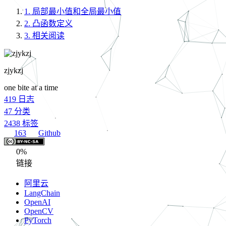
1.
局部最小值和全局最小值
2.
凸函数定义
3.
相关阅读
zjykzj
one bite at a time
419
日志
47
分类
2438
标签
163
Github
0%
链接
阿里云
LangChain
OpenAI
OpenCV
PyTorch