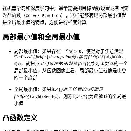
在机器学习和深度学习中，通常需要把目标函数设置或者假定
为凸函数（
），这样能够满足局部最小值就
Convex Function
是全局最小值的特点，方便进行梯度计算
局部最小值和全局最小值
局部最小值：如果存在一个
，使得对于任意满足
$\left|x-x^{
}\right|<\varepsilon
x
f\left(x^{
}\right) \leq
的
都
有
f(x)
x^{
}
f(x^{
})
f$的一个
，
就
把
点
对
应
的
函
数
值
成
为
函
数
局部最小值。从函数图像上看，局部最小值就像是山谷
的一个底部
全局最小值：如果$x^{
}
x
都
满
足
对
于
任
意
的
f\left(x^{
}\right) \leq f(x)
f(x^{*})
f$的全局最
，
则
称
为
函
数
小值
凸函数定义