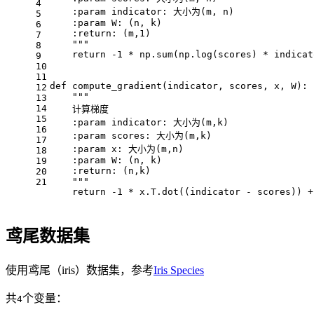
4
    :param indicator: 大小为(m, n)
5
    :param W: (n, k)
6
    :return: (m,1)
7
    """
8
    return -1 * np.sum(np.log(scores) * indicat
9
10
11
def compute_gradient(indicator, scores, x, W):
12
    """
13
14
    计算梯度
15
    :param indicator: 大小为(m,k)
16
    :param scores: 大小为(m,k)
17
    :param x: 大小为(m,n)
18
    :param W: (n, k)
19
    :return: (n,k)
20
    """
21
    return -1 * x.T.dot((indicator - scores)) +
鸢尾数据集
使用鸢尾（iris）数据集，参考
Iris Species
共
个变量：
4