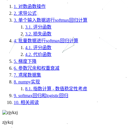
1.
对数函数操作
2.
求导公式
3.
单个输入数据进行softmax回归计算
3.1.
评分函数
3.2.
损失函数
4.
批量数据进行softmax回归计算
4.1.
评分函数
4.2.
代价函数
5.
梯度下降
6.
参数冗余和权重衰减
7.
鸢尾数据集
8.
numpy实现
8.1.
指数计算 - 数值稳定性考虑
9.
softmax回归和logistic回归
10.
相关阅读
zjykzj