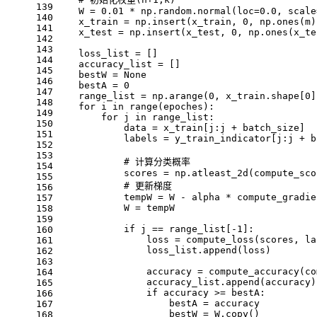
139
    W = 0.01 * np.random.normal(loc=0.0, scale
140
    x_train = np.insert(x_train, 0, np.ones(m)
141
    x_test = np.insert(x_test, 0, np.ones(x_te
142
143
    loss_list = []
144
    accuracy_list = []
145
    bestW = None
146
    bestA = 0
147
    range_list = np.arange(0, x_train.shape[0]
148
    for i in range(epoches):
149
        for j in range_list:
150
            data = x_train[j:j + batch_size]
151
            labels = y_train_indicator[j:j + b
152
153
            # 计算分类概率
154
            scores = np.atleast_2d(compute_sco
155
            # 更新梯度
156
            tempW = W - alpha * compute_gradie
157
            W = tempW
158
159
            if j == range_list[-1]:
160
                loss = compute_loss(scores, la
161
                loss_list.append(loss)
162
163
                accuracy = compute_accuracy(co
164
                accuracy_list.append(accuracy)
165
                if accuracy >= bestA:
166
                    bestA = accuracy
167
                    bestW = W.copy()
168