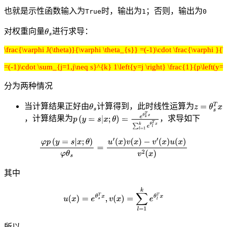
也就是示性函数输入为
时，输出为
；否则，输出为
True
1
0
对权重向量
进行求导：
\frac{\varphi J(\theta)}{\varphi \theta_{s}} =(-1)\cdot \frac{\varphi }{\var
=(-1)\cdot \sum_{j=1,j\neq s}^{k} 1\left{y=j \right} \frac{1}{p\left(y=j | 
分为两种情况
当计算结果正好由
计算得到，此时线性运算为
，计算结果为
，求导如下
其中
所以