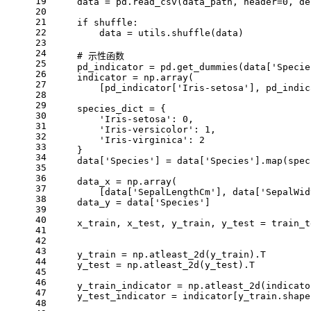
19
    data = pd.read_csv(data_path, header=0, de
20
21
    if shuffle:
22
        data = utils.shuffle(data)
23
24
    # 示性函数
25
    pd_indicator = pd.get_dummies(data['Specie
26
    indicator = np.array(
27
        [pd_indicator['Iris-setosa'], pd_indic
28
29
    species_dict = {
30
        'Iris-setosa': 0,
31
        'Iris-versicolor': 1,
32
        'Iris-virginica': 2
33
    }
34
    data['Species'] = data['Species'].map(spec
35
36
    data_x = np.array(
37
        [data['SepalLengthCm'], data['SepalWid
38
    data_y = data['Species']
39
40
    x_train, x_test, y_train, y_test = train_t
41
                                              
42
43
    y_train = np.atleast_2d(y_train).T
44
    y_test = np.atleast_2d(y_test).T
45
46
    y_train_indicator = np.atleast_2d(indicato
47
    y_test_indicator = indicator[y_train.shape
48