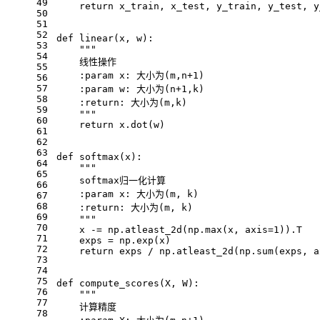
49
    return x_train, x_test, y_train, y_test, y
50
51
52
def linear(x, w):
53
    """
54
    线性操作
55
    :param x: 大小为(m,n+1)
56
57
    :param w: 大小为(n+1,k)
58
    :return: 大小为(m,k)
59
    """
60
    return x.dot(w)
61
62
63
def softmax(x):
64
    """
65
    softmax归一化计算
66
    :param x: 大小为(m, k)
67
68
    :return: 大小为(m, k)
69
    """
70
    x -= np.atleast_2d(np.max(x, axis=1)).T
71
    exps = np.exp(x)
72
    return exps / np.atleast_2d(np.sum(exps, a
73
74
75
def compute_scores(X, W):
76
    """
77
    计算精度
78