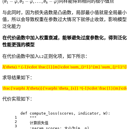
同样能得到相同的极小值点
与此同时，因为损失函数是凸函数，局部最小值就是全局最小
值，所以会导致权重在参数过大情况下就停止收敛，影响模型
泛化能力
在代价函数中加入权重衰减，能够避免过度参数化，得到泛化
性能更强的模型
在代价函数中加入
正则化项，如下所示：
L2
J(\theta) = (-1)\cdot \frac{1}{m}\cdot \sum_{i=1}^{m} \sum_{j=1}^{k}
求导结果如下：
\frac{\varphi J(\theta)}{\varphi \theta_{s}} =(-1)\cdot \frac{1}{m}\cdot 
代价实现如下：
def compute_loss(scores, indicator, W):
1
    """
2
    计算损失值
3
    :param scores: 大小为(m, n)