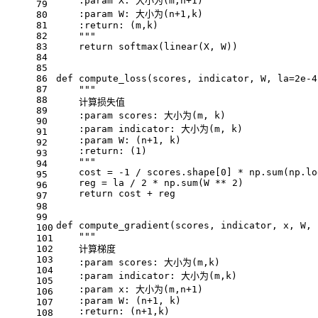
    :param X: 大小为(m,n+1)
79
    :param W: 大小为(n+1,k)
80
81
    :return: (m,k)
82
    """
83
    return softmax(linear(X, W))
84
85
86
def compute_loss(scores, indicator, W, la=2e-4
87
    """
88
    计算损失值
89
    :param scores: 大小为(m, k)
90
    :param indicator: 大小为(m, k)
91
    :param W: (n+1, k)
92
    :return: (1)
93
    """
94
    cost = -1 / scores.shape[0] * np.sum(np.lo
95
    reg = la / 2 * np.sum(W ** 2)
96
    return cost + reg
97
98
99
def compute_gradient(scores, indicator, x, W, 
100
    """
101
102
    计算梯度
103
    :param scores: 大小为(m,k)
104
    :param indicator: 大小为(m,k)
105
    :param x: 大小为(m,n+1)
106
    :param W: (n+1, k)
107
    :return: (n+1,k)
108