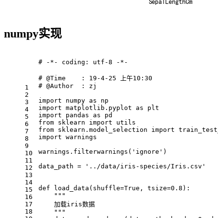
numpy实现
# -*- coding: utf-8 -*-
# @Time    : 19-4-25 上午10:30
# @Author  : zj
1
2
import numpy as np
3
import matplotlib.pyplot as plt
4
import pandas as pd
5
from sklearn import utils
6
from sklearn.model_selection import train_test
7
import warnings
8
9
warnings.filterwarnings('ignore')
10
11
data_path = '../data/iris-species/Iris.csv'
12
13
14
def load_data(shuffle=True, tsize=0.8):
15
    """
16
17
    加载iris数据
18
    """