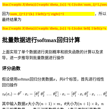
\frac{\varphi J(\theta)}{\varphi \theta_{s}} =(-1)\cdot \sum_{j=1,j\neq s}^{
因为
，所以
\sum_{j=1}^{k} 1\left{y=j \right}=1
最终结果为
\frac{\varphi J(\theta)}{\varphi \theta_{s}} =(-1)\cdot \left[ 1\left{y=s \ri
批量数据进行softmax回归计算
上面实现了单个数据进行类别概率和损失函数的计算以及求
导，进一步推导到批量数据进行操作
评分函数
假设使用softmax回归分类数据
，共
个标签，首先进行线性
回归操作
其中输入数据
大小为
，
大小为
，