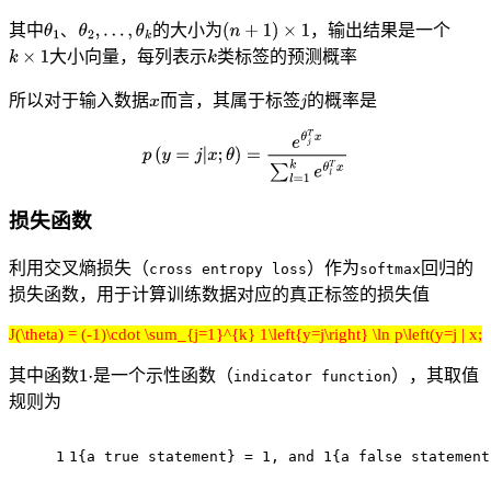
其中
的大小为
，输出结果是一个
、
大小向量，每列表示
类标签的预测概率
所以对于输入数据
而言，其属于标签
的概率是
损失函数
利用交叉熵损失（
）作为
回归的
cross entropy loss
softmax
损失函数，用于计算训练数据对应的真正标签的损失值
J(\theta) = (-1)\cdot \sum_{j=1}^{k} 1\left{y=j\right} \ln p\left(y=j | 
其中函数
是一个示性函数（
），其取值
indicator function
规则为
1
1{a true statement} = 1, and 1{a false statement