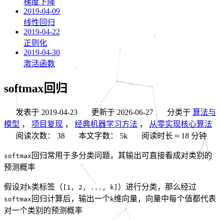
梯度下降
2019-04-09
线性回归
2019-04-22
正则化
2019-04-30
激活函数
softmax回归
发表于
2019-04-23
更新于
2026-06-27
分类于
算法与
模型
，
项目复现
，
经典机器学习方法
，
从零实现核心算法
阅读次数：
38
本文字数：
5k
阅读时长 ≈
18 分钟
回归常用于多分类问题，其输出可直接看成对类别的
softmax
预测概率
假设对
类标签（
）进行分类，那么经过
k
[1, 2, ..., k]
回归计算后，输出一个
维向量，向量中每个值都代表
softmax
k
对一个类别的预测概率