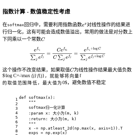
指数计算 - 数值稳定性考虑
在
回归中，需要利用指数函数
对线性操作的结果进
softmax
行归一化，这有可能会造成数值溢出，常用的做法是对分数上
下同乘以一个常数
这个操作不改变结果，如果取值
为线性操作结果最大值负数
$\log C=-\max
{j} f
{j}
f
，
就
能
够
将
向
量
0$，避免数值不稳定
的
取
值
范
围
降
低
，
最
大
值
为
def softmax(x):
1
    """
2
    softmax归一化计算
3
4
    :param x: 大小为(m, k)
5
    :return: 大小为(m, k)
6
    """
7
    x -= np.atleast_2d(np.max(x, axis=1)).T
8
    exps = np.exp(x)