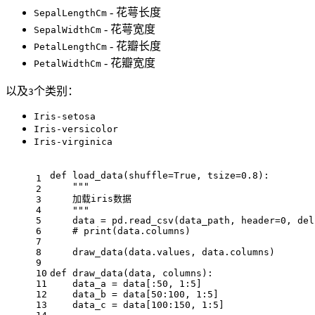
- 花萼长度
SepalLengthCm
- 花萼宽度
SepalWidthCm
- 花瓣长度
PetalLengthCm
- 花瓣宽度
PetalWidthCm
以及
个类别：
3
Iris-setosa
Iris-versicolor
Iris-virginica
def load_data(shuffle=True, tsize=0.8):
1
    """
2
    加载iris数据
3
4
    """
5
    data = pd.read_csv(data_path, header=0, del
6
    # print(data.columns)
7
8
    draw_data(data.values, data.columns)
9
10
def draw_data(data, columns):
11
    data_a = data[:50, 1:5]
12
    data_b = data[50:100, 1:5]
13
    data_c = data[100:150, 1:5]