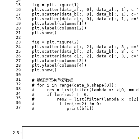
14
15
    fig = plt.figure(1)
16
    plt.scatter(data_a[:, 0], data_a[:, 1], c='
17
    plt.scatter(data_b[:, 0], data_b[:, 1], c='
18
    plt.scatter(data_c[:, 0], data_c[:, 1], c='
19
    plt.xlabel(columns[1])
20
    plt.ylabel(columns[2])
21
    plt.show()
22
23
    fig = plt.figure(2)
24
    plt.scatter(data_a[:, 2], data_a[:, 3], c='
25
    plt.scatter(data_b[:, 2], data_b[:, 3], c='
26
    plt.scatter(data_c[:, 2], data_c[:, 3], c='
27
    plt.xlabel(columns[3])
28
    plt.ylabel(columns[4])
29
    plt.show()
30
31
    # 验证是否有重复数据
32
    # for i in range(data_b.shape[0]):
33
    #     res = list(filter(lambda x: x[0] == d
34
    #     if len(res) != 0:
35
    #         res2 = list(filter(lambda x: x[2]
36
    #         if len(res2) != 0:
37
    #             print(b[i])