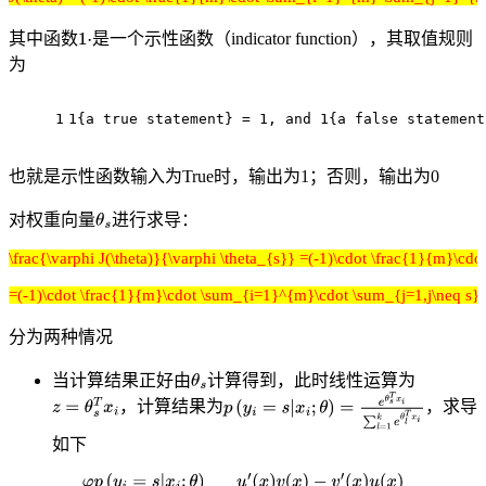
其中函数
是一个示性函数（indicator function），其取值规则
为
1
1{a true statement} = 1, and 1{a false statement
也就是示性函数输入为True时，输出为1；否则，输出为0
对权重向量
进行求导：
\frac{\varphi J(\theta)}{\varphi \theta_{s}} =(-1)\cdot \frac{1}{m}\cdot 
=(-1)\cdot \frac{1}{m}\cdot \sum_{i=1}^{m}\cdot \sum_{j=1,j\neq s}^{k} 1
分为两种情况
当计算结果正好由
计算得到，此时线性运算为
，计算结果为
，求导
如下