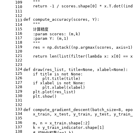
    """
109
    return -1 / scores.shape[0] * x.T.dot((ind
110
111
112
def compute_accuracy(scores, Y):
113
    """
114
115
    计算精度
116
    :param scores: (m,k)
117
    :param Y: (m,1)
118
    """
119
    res = np.dstack((np.argmax(scores, axis=1)
120
121
    return len(list(filter(lambda x: x[0] == x
122
123
124
def draw(res_list, title=None, xlabel=None):
125
    if title is not None:
126
        plt.title(title)
127
    if xlabel is not None:
128
        plt.xlabel(xlabel)
129
    plt.plot(res_list)
130
    plt.show()
131
132
133
def compute_gradient_descent(batch_size=8, epo
134
    x_train, x_test, y_train, y_test, y_train_
135
136
    m, n = x_train.shape[:2]
137
    k = y_train_indicator.shape[1]
138
    # 初始化权重(n+1,k)