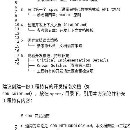
5
6
3. 写出第一个 spec（通常是核心数据格式或 API 契约）
7
   └── 参考第四章：WHERE 原则
8
9
10
4. 创建开发上下文文档（CLAUDE.md）
11
   └── 参考第五章：开发上下文文档模板
12
13
5. 确定文档语言策略
14
   └── 参考第七章：文档语言策略
15
16
17
6. 随着开发推进，持续补充：
18
   ├── Critical Implementation Details
19
   ├── Known Gotchas（参考第六章）
   └── 工程特有的开发场景速查和检查项
建议创建一份工程特有的开发指南文档（如
），放在
目录下，引用本方法论并补充
SDD_GUIDE.md
specs/
工程特有内容：
# SDD 开发指南
1
> 通用方法论见 SDD
_METHODOLOGY.md。本文档聚焦 <工
2