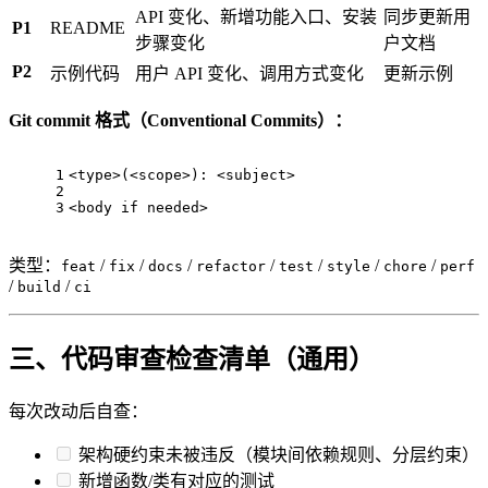
API 变化、新增功能入口、安装
同步更新用
P1
README
步骤变化
户文档
P2
示例代码
用户 API 变化、调用方式变化
更新示例
Git commit 格式（Conventional Commits）：
1
<type>(<scope>): <subject>
2
3
<body if needed>
类型：
/
/
/
/
/
/
/
feat
fix
docs
refactor
test
style
chore
perf
/
/
build
ci
三、代码审查检查清单（通用）
每次改动后自查：
架构硬约束未被违反（模块间依赖规则、分层约束）
新增函数/类有对应的测试