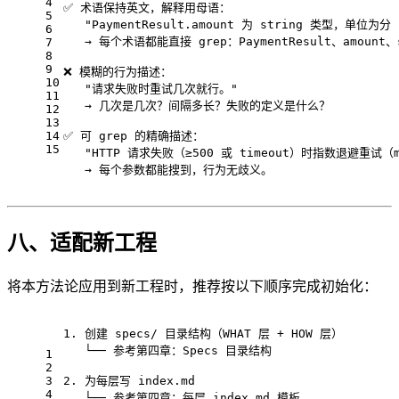
4
✅ 术语保持英文，解释用母语：
5
   "PaymentResult.amount 为 string 类型，单位为
6
   → 每个术语都能直接 grep：PaymentResult、amount、
7
8
9
❌ 模糊的行为描述：
10
   "请求失败时重试几次就行。"
11
   → 几次是几次？间隔多长？失败的定义是什么？
12
13
14
✅ 可 grep 的精确描述：
15
   "HTTP 请求失败（≥500 或 timeout）时指数退避重试（max
   → 每个参数都能搜到，行为无歧义。
八、适配新工程
将本方法论应用到新工程时，推荐按以下顺序完成初始化：
1. 创建 specs/ 目录结构（WHAT 层 + HOW 层）
   └── 参考第四章：Specs 目录结构
1
2
3
2. 为每层写 index.md
4
   └── 参考第四章：每层 index.md 模板