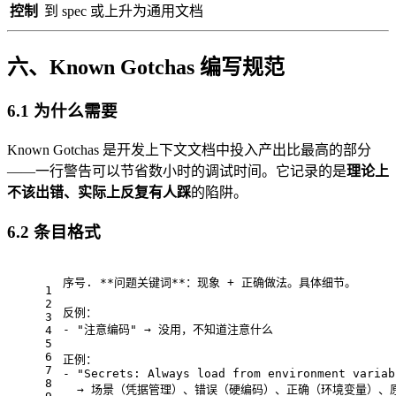
控制
到 spec 或上升为通用文档
六、Known Gotchas 编写规范
6.1 为什么需要
Known Gotchas 是开发上下文文档中投入产出比最高的部分
——一行警告可以节省数小时的调试时间。它记录的是
理论上
不该出错、实际上反复有人踩
的陷阱。
6.2 条目格式
序号. **问题关键词**：现象 + 正确做法。具体细节。
1
2
反例：
3
- "注意编码" → 没用，不知道注意什么
4
5
6
正例：
7
- "Secrets: Always load from environment variab
8
  → 场景（凭据管理）、错误（硬编码）、正确（环境变量）、