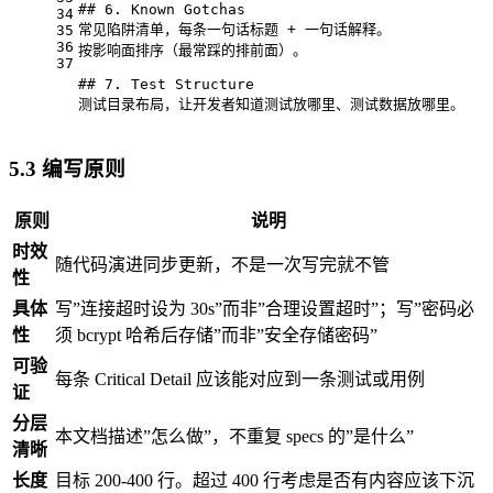
## 6. Known Gotchas
34
常见陷阱清单，每条一句话标题 + 一句话解释。
35
36
按影响面排序（最常踩的排前面）。
37
## 7. Test Structure
测试目录布局，让开发者知道测试放哪里、测试数据放哪里。
5.3 编写原则
原则
说明
时效
随代码演进同步更新，不是一次写完就不管
性
具体
写”连接超时设为 30s”而非”合理设置超时”；写”密码必
性
须 bcrypt 哈希后存储”而非”安全存储密码”
可验
每条 Critical Detail 应该能对应到一条测试或用例
证
分层
本文档描述”怎么做”，不重复 specs 的”是什么”
清晰
长度
目标 200-400 行。超过 400 行考虑是否有内容应该下沉