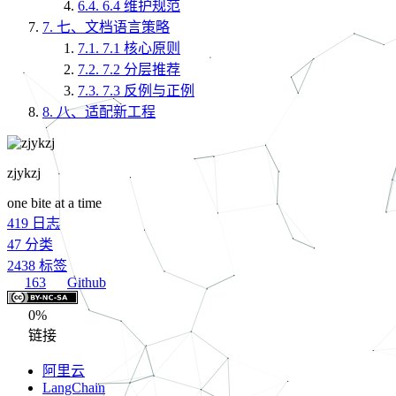
6.4.
6.4 维护规范
7.
七、文档语言策略
7.1.
7.1 核心原则
7.2.
7.2 分层推荐
7.3.
7.3 反例与正例
8.
八、适配新工程
zjykzj
one bite at a time
419
日志
47
分类
2438
标签
163
Github
0%
链接
阿里云
LangChain