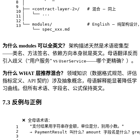
8
│
9
├── <contract-layer-2>/   # 混合 — 同上
10
│   └── ...
11
│
12
└── modules/              # English — 纯架构
13
    └── spec_xxx.md
为什么 modules 可以全英文？
架构描述天然是术语密集型
——类名、方法签名、依赖方向本身就是英文。母语翻译反而
引入歧义（”用户服务” vs
——哪个更精确？）。
UserService
为什么 WHAT 层推荐混合？
领域知识（数据格式规范、评估
指标定义、API 契约）涉及抽象概念，母语解释能显著降低学
习曲线。但所有术语、字段名、公式保持英文。
7.3 反例与正例
❌ 全母语术语：
   "支付结果用字符串存金额，单位是分，别用小数。"
1
2
   → PaymentResult 叫什么？amount 字段名是什么？gr
3