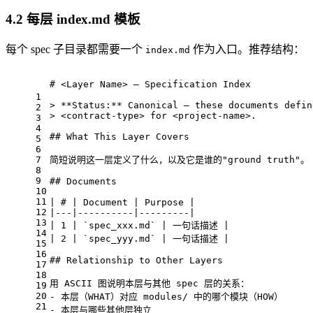
4.2 每层 index.md 模板
每个 spec 子目录都需要一个
作为入口。推荐结构：
index.md
# 
<
Layer
Name
>
 — Specification Index
1
> 
**Status:**
 Canonical — these documents defin
2
> 
<
contract-type
>
 for 
<
project-name
>
.
3
4
## What This Layer Covers
5
6
7
简短说明这一层定义了什么，以及它是谁的"ground truth"。
8
9
## Documents
10
11
| # | Document | Purpose |
12
|---|----------|---------|
13
| 1 | 
`spec_xxx.md`
 | 一句话描述 |
14
| 2 | 
`spec_yyy.md`
 | 一句话描述 |
15
16
## Relationship to Other Layers
17
18
用 ASCII 图说明本层与其他 spec 层的关系：
19
20
-
 本层（WHAT）对应 modules/ 中的哪个模块（HOW）
21
-
 本层与哪些其他层独立