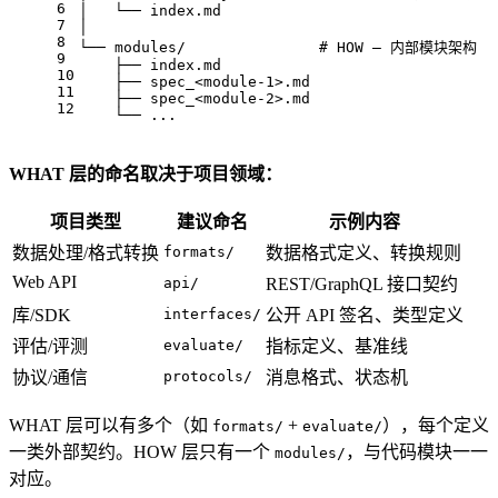
6
│   └── index.md
7
│
8
└── modules/               # HOW — 内部模块架构
9
    ├── index.md
10
    ├── spec_<module-1>.md
11
    ├── spec_<module-2>.md
12
    └── ...
WHAT 层的命名取决于项目领域：
项目类型
建议命名
示例内容
数据处理/格式转换
formats/
数据格式定义、转换规则
Web API
api/
REST/GraphQL 接口契约
库/SDK
interfaces/
公开 API 签名、类型定义
评估/评测
evaluate/
指标定义、基准线
协议/通信
protocols/
消息格式、状态机
WHAT 层可以有多个（如
+
），每个定义
formats/
evaluate/
一类外部契约。HOW 层只有一个
，与代码模块一一
modules/
对应。