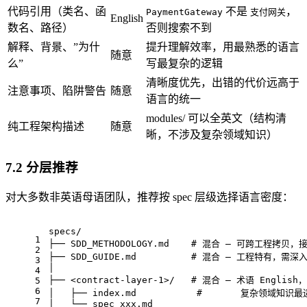
代码引用（类名、函
不是
，
PaymentGateway
支付网关
English
数名、路径）
否则搜索不到
解释、背景、”为什
提升理解效率，用最熟悉的语言
随意
么”
写最复杂的逻辑
清晰度优先，出错的代价远高于
注意事项、陷阱警告
随意
语言的统一
modules/ 可以全英文（结构清
纯工程架构描述
随意
晰，不涉及复杂领域知识）
7.2 分层推荐
对大多数非英语母语团队，推荐按 spec 层级选择语言密度：
specs/
1
├── SDD_METHODOLOGY.md    # 混合 — 可跨工程拷
2
├── SDD_GUIDE.md          # 混合 — 工程特有，
3
│
4
├── <contract-layer-1>/   # 混合 — 术语 Englis
5
6
│   ├── index.md           #       复杂领域知
7
│   └── spec_xxx.md