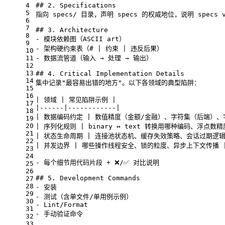
4
## 2. Specifications
5
指向 specs/ 目录，声明 specs 的权威地位，说明 specs
6
7
## 3. Architecture
8
- 模块依赖图（ASCII art）
9
- 架构硬约束表（# | 约束 | 违反后果）
10
11
- 数据流管道（输入 → 处理 → 输出）
12
13
## 4. Critical Implementation Details
14
集中记录"最容易出错的地方"。以下各领域的典型陷阱：
15
16
| 领域 | 常见陷阱示例 |
17
|------|------------|
18
| 数据编码约定 | 数值精度（金额/金融）、字符集（后端）、
19
20
| 序列化规则 | binary ↔ text 转换用哪种编码、浮点数精
21
| 状态生命周期 | 连接池状态机、缓存失效策略、会话过期逻辑
22
| 并发边界 | 哪些操作线程安全、锁的粒度、异步上下文传播 
23
24
- 每个细节用代码片段 + ❌/✅ 对比说明
25
26
## 5. Development Commands
27
28
- 安装
29
- 测试（含单文件/单用例示例）
30
- Lint/Format
31
- 手动验证命令
32
33