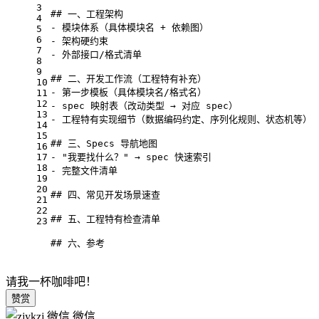
3
## 一、工程架构
4
- 模块体系（具体模块名 + 依赖图）
5
6
- 架构硬约束
7
- 外部接口/格式清单
8
9
## 二、开发工作流（工程特有补充）
10
- 第一步模板（具体模块名/格式名）
11
12
- spec 映射表（改动类型 → 对应 spec）
13
- 工程特有实现细节（数据编码约定、序列化规则、状态机等）
14
15
## 三、Specs 导航地图
16
17
- "我要找什么？" → spec 快速索引
18
- 完整文件清单
19
20
## 四、常见开发场景速查
21
22
## 五、工程特有检查清单
23
## 六、参考
请我一杯咖啡吧！
赞赏
微信