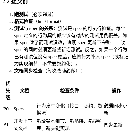
2.2 提交前
跑测试
（必须通过）
格式检查
（lint / format）
测试与 spec 的关系
：测试是 spec 的可执行验证。每个
spec 定义的行为契约都应该有对应的测试用例覆盖。如
果 spec 改了而测试没改，说明 spec 更新不完整——改
spec 的同时必须更新或新增测试。反之，如果一个行为
已有测试但没有 spec 覆盖，应将行为补入 spec（或标记
为实现细节，不需要契约化）。
文档同步检查
（每次改动必做）：
优
先
文档
检查条件
操作
级
行为发生变化（接口、契约、数
必须
同步更
P0
Specs
据流）
新
开发上下
新增架构细节、新陷阱、新硬约
P1
同步更新
文文档
束、新关键实现