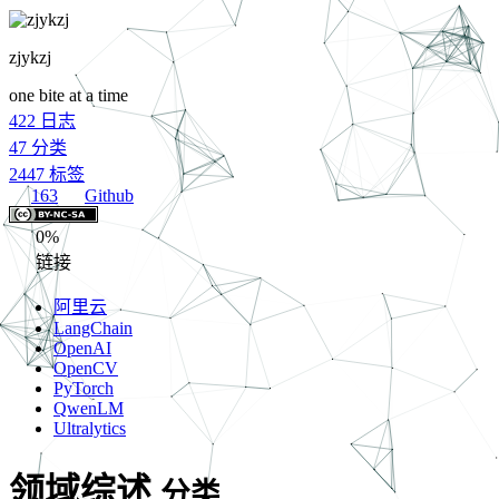
zjykzj
one bite at a time
422
日志
47
分类
2447
标签
163
Github
0%
链接
阿里云
LangChain
OpenAI
OpenCV
PyTorch
QwenLM
Ultralytics
领域综述
分类