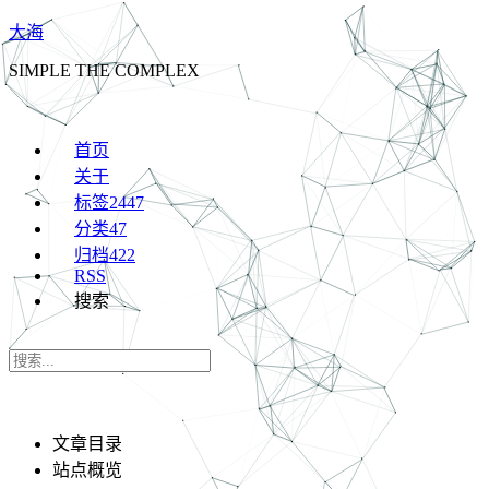
大海
SIMPLE THE COMPLEX
首页
关于
标签
2447
分类
47
归档
422
RSS
搜索
文章目录
站点概览