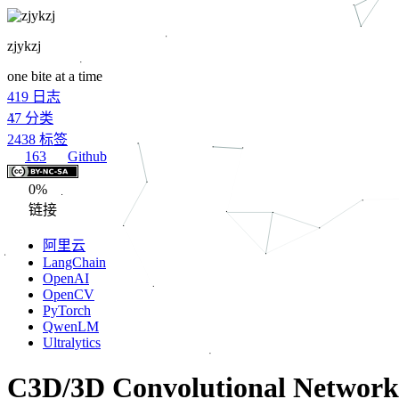
zjykzj
one bite at a time
419
日志
47
分类
2438
标签
163
Github
0%
链接
阿里云
LangChain
OpenAI
OpenCV
PyTorch
QwenLM
Ultralytics
C3D/3D Convolutional Networ