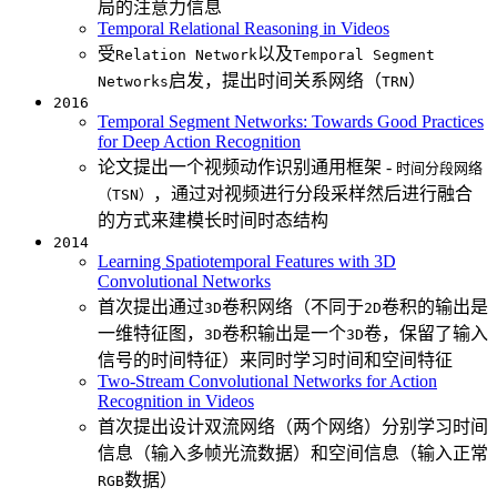
局的注意力信息
Temporal Relational Reasoning in Videos
受
以及
Relation Network
Temporal Segment
启发，提出时间关系网络（
）
Networks
TRN
2016
Temporal Segment Networks: Towards Good Practices
for Deep Action Recognition
论文提出一个视频动作识别通用框架 -
时间分段网络
，通过对视频进行分段采样然后进行融合
（TSN）
的方式来建模长时间时态结构
2014
Learning Spatiotemporal Features with 3D
Convolutional Networks
首次提出通过
卷积网络（不同于
卷积的输出是
3D
2D
一维特征图，
卷积输出是一个
卷，保留了输入
3D
3D
信号的时间特征）来同时学习时间和空间特征
Two-Stream Convolutional Networks for Action
Recognition in Videos
首次提出设计双流网络（两个网络）分别学习时间
信息（输入多帧光流数据）和空间信息（输入正常
数据）
RGB