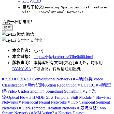
ZJCV/C3D
复现了论文
Learning Spatiotemporal Features
with 3D Convolutional Networks
请我一杯咖啡吧！
赞赏
微信
支付宝
本文作者：
zjykzj
本文链接：
https://zjykzj.cn/posts/33be6460.html
版权声明：
本博客所有文章除特别声明外，均采用
BY-NC-SA
许可协议。转载请注明出处！
# X3D
# C3D/3D Convolutional Networks
# 视频分类/Video
Classification
# 动作识别/Action Recognition
# UCF101
# 视频理
解/Video Understanding
# Something-Something V2
# 光
流/Optical Flow
# HMDB-51
# Temporal Shift Module
# SlowFast
Networks
# Non-local Neural Networks
# TSN/Temporal Segment
Networks
# TRN/Temporal Relation Network
# 双流网络/Two-
Stream Networks
# MMAction2
# Kinetics Dataset