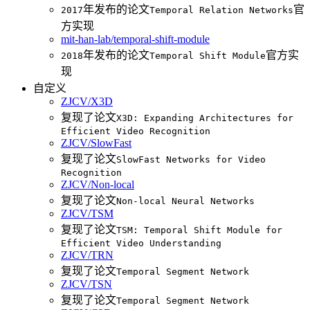
年发布的论文
官
2017
Temporal Relation Networks
方实现
mit-han-lab/temporal-shift-module
年发布的论文
官方实
2018
Temporal Shift Module
现
自定义
ZJCV/X3D
复现了论文
X3D: Expanding Architectures for
Efficient Video Recognition
ZJCV/SlowFast
复现了论文
SlowFast Networks for Video
Recognition
ZJCV/Non-local
复现了论文
Non-local Neural Networks
ZJCV/TSM
复现了论文
TSM: Temporal Shift Module for
Efficient Video Understanding
ZJCV/TRN
复现了论文
Temporal Segment Network
ZJCV/TSN
复现了论文
Temporal Segment Network