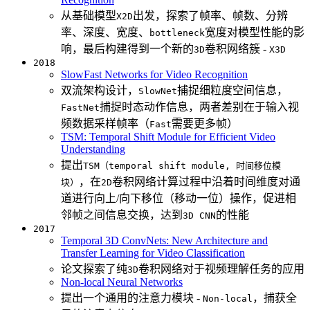
从基础模型
出发，探索了帧率、帧数、分辨
X2D
率、深度、宽度、
宽度对模型性能的影
bottleneck
响，最后构建得到一个新的
卷积网络簇 -
3D
X3D
2018
SlowFast Networks for Video Recognition
双流架构设计，
捕捉细粒度空间信息，
SlowNet
捕捉时态动作信息，两者差别在于输入视
FastNet
频数据采样帧率（
需要更多帧）
Fast
TSM: Temporal Shift Module for Efficient Video
Understanding
提出
TSM（temporal shift module, 时间移位模
，在
卷积网络计算过程中沿着时间维度对通
块）
2D
道进行向上/向下移位（移动一位）操作，促进相
邻帧之间信息交换，达到
的性能
3D CNN
2017
Temporal 3D ConvNets: New Architecture and
Transfer Learning for Video Classification
论文探索了纯
卷积网络对于视频理解任务的应用
3D
Non-local Neural Networks
提出一个通用的注意力模块 -
，捕获全
Non-local