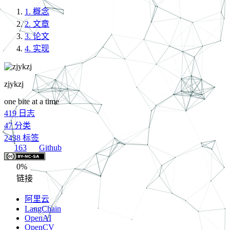
1.
概念
2.
文章
3.
论文
4.
实现
zjykzj
one bite at a time
419
日志
47
分类
2438
标签
163
Github
0%
链接
阿里云
LangChain
OpenAI
OpenCV