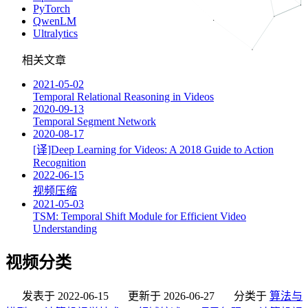
PyTorch
QwenLM
Ultralytics
相关文章
2021-05-02
Temporal Relational Reasoning in Videos
2020-09-13
Temporal Segment Network
2020-08-17
[译]Deep Learning for Videos: A 2018 Guide to Action
Recognition
2022-06-15
视频压缩
2021-05-03
TSM: Temporal Shift Module for Efficient Video
Understanding
视频分类
发表于
2022-06-15
更新于
2026-06-27
分类于
算法与