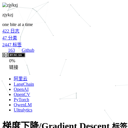
zjykzj
one bite at a time
422
日志
47
分类
2447
标签
163
Github
0%
链接
阿里云
LangChain
OpenAI
OpenCV
PyTorch
QwenLM
Ultralytics
梯度下降/Gradient Descent
标签