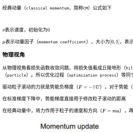
经典动量（
，简称
）公式如下
classical momentum
CM
表示速度，初始化为0
表示动量因子（
），大小为
，表
momentum coefficient
物理视角
从物理视角看损失函数收敛问题，将损失值看成丘陵地形（
hil
（
）。所以优化过程（
）等同
particle
optimization process
驱动粒子滚动的力就是势能负梯度（
），对于势能
在标准梯度下降中，势能梯度直接用于修改粒子滚动的距离
在经典动量中，将力作用于粒子的速度和方向（
），