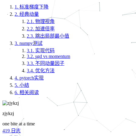
1.
标准梯度下降
2.
经典动量
2.1.
物理视角
2.2.
加速倍率
2.3.
跳出局部最小值
3.
numpy测试
3.1.
实现代码
3.2.
sgd vs momentum
3.3.
不同动量因子
3.4.
优化方法
4.
pytorch实现
5.
小结
6.
相关阅读
zjykzj
one bite at a time
419
日志