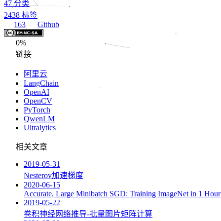
47
分类
2438
标签
163
Github
0%
链接
阿里云
LangChain
OpenAI
OpenCV
PyTorch
QwenLM
Ultralytics
相关文章
2019-05-31
Nesterov加速梯度
2020-06-15
Accurate, Large Minibatch SGD: Training ImageNet in 1 Hour
2019-05-22
卷积神经网络推导-批量图片矩阵计算