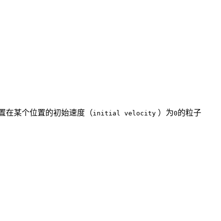
置在某个位置的初始速度（
）为
的粒子
initial velocity
0