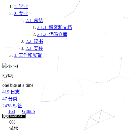
1.
学业
2.
专业
2.1.
总结
2.1.1.
博客和文档
2.1.2.
代码仓库
2.2.
读书
2.3.
实践
3.
工作和展望
zjykzj
one bite at a time
419
日志
47
分类
2438
标签
163
Github
0%
链接