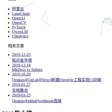
阿里云
LangChain
OpenAI
OpenCV
PyTorch
QwenLM
Ultralytics
相关文章
2019-12-25
知识金字塔
2019-12-18
MkDocs vs Sphinx
2019-10-20
[Jenkins][GitLab][Hexo]新建Freestyle工程实现CI功能
2019-01-27
文档集合
2019-03-25
[Jenkins][github]webhook连接