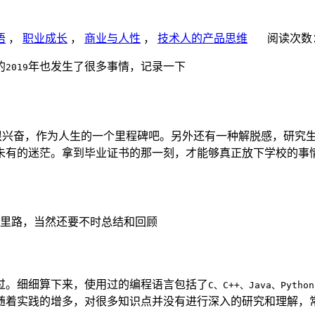
悟
，
职业成长
，
商业与人性
，
技术人的产品思维
阅读次数
的
年也发生了很多事情，记录一下
2019
还是很兴奋，作为人生的一个里程碑吧。另外还有一种解脱感，研
未有的迷茫。拿到毕业证书的那一刻，才能够真正放下学校的事
里路，当然还要不时总结和回顾
过。细细算下来，使用过的编程语言包括了
C、C++、Java、Pytho
随着实践的增多，对很多知识点并没有进行深入的研究和理解，