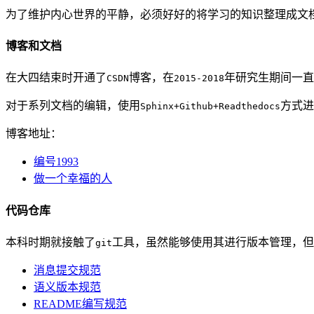
为了维护内心世界的平静，必须好好的将学习的知识整理成文
博客和文档
在大四结束时开通了
博客，在
年研究生期间一直
CSDN
2015-2018
对于系列文档的编辑，使用
方式进
Sphinx+Github+Readthedocs
博客地址：
编号1993
做一个幸福的人
代码仓库
本科时期就接触了
工具，虽然能够使用其进行版本管理，但
git
消息提交规范
语义版本规范
README编写规范