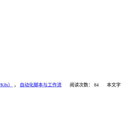
K8s）
，
自动化脚本与工作流
阅读次数：
84
本文字