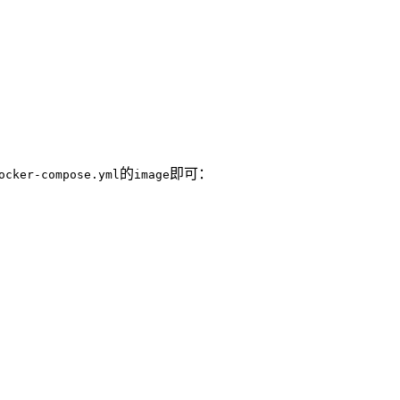
的
即可：
ocker-compose.yml
image