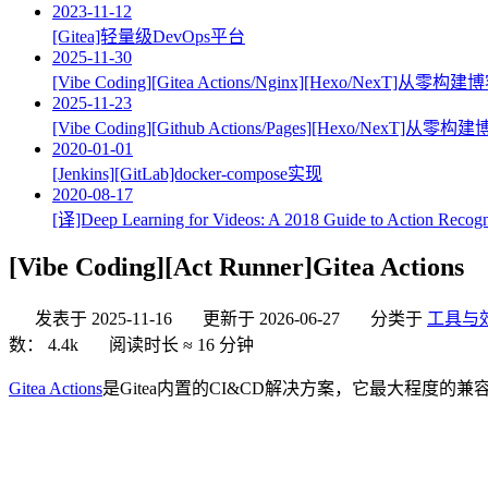
2023-11-12
[Gitea]轻量级DevOps平台
2025-11-30
[Vibe Coding][Gitea Actions/Nginx][Hexo/NexT]从零
2025-11-23
[Vibe Coding][Github Actions/Pages][Hexo/NexT]从
2020-01-01
[Jenkins][GitLab]docker-compose实现
2020-08-17
[译]Deep Learning for Videos: A 2018 Guide to Action Recogn
[Vibe Coding][Act Runner]Gitea Actions
发表于
2025-11-16
更新于
2026-06-27
分类于
工具与
数：
4.4k
阅读时长 ≈
16 分钟
Gitea Actions
是Gitea内置的CI&CD解决方案，它最大程度的兼