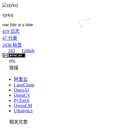
zjykzj
one bite at a time
419
日志
47
分类
2438
标签
163
Github
0%
链接
阿里云
LangChain
OpenAI
OpenCV
PyTorch
QwenLM
Ultralytics
相关文章