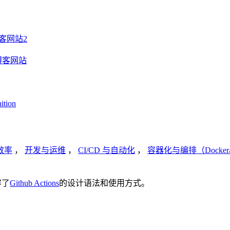
构建博客网站2
零构建博客网站
ition
效率
，
开发与运维
，
CI/CD 与自动化
，
容器化与编排（Docker/
容了
Github Actions
的设计语法和使用方式。