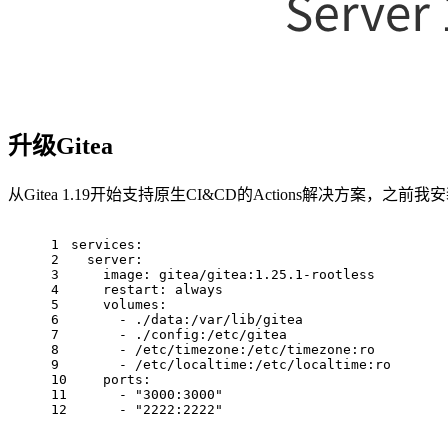
升级Gitea
从Gitea 1.19开始支持原生CI&CD的Actions解决方案，之前我
1
services:
2
  server:
3
    image: gitea/gitea:1.25.1-rootless
4
    restart: always
5
    volumes:
6
      - ./data:/var/lib/gitea
7
      - ./config:/etc/gitea
8
      - /etc/timezone:/etc/timezone:ro
9
      - /etc/localtime:/etc/localtime:ro
10
    ports:
11
      - "3000:3000"
12
      - "2222:2222"