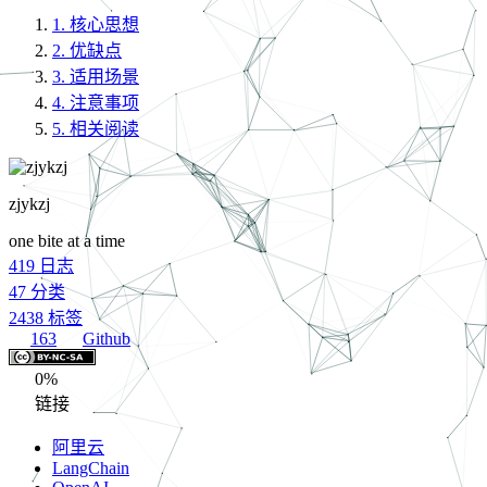
1.
核心思想
2.
优缺点
3.
适用场景
4.
注意事项
5.
相关阅读
zjykzj
one bite at a time
419
日志
47
分类
2438
标签
163
Github
0%
链接
阿里云
LangChain