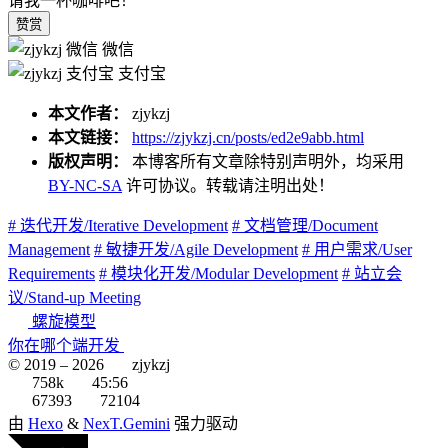
请我一杯咖啡吧！
赞赏
微信
支付宝
本文作者：
zjykzj
本文链接：
https://zjykzj.cn/posts/ed2e9abb.html
版权声明：
本博客所有文章除特别声明外，均采用
BY-NC-SA
许可协议。转载请注明出处！
# 迭代开发/Iterative Development
# 文档管理/Document
Management
# 敏捷开发/Agile Development
# 用户需求/User
Requirements
# 模块化开发/Modular Development
# 站立会
议/Stand-up Meeting
螺旋模型
你在哪个端开发
© 2019 –
2026
zjykzj
758k
45:56
67393
72104
由
Hexo
&
NexT.Gemini
强力驱动