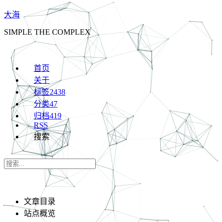
大海
SIMPLE THE COMPLEX
首页
关于
标签
2438
分类
47
归档
419
RSS
搜索
文章目录
站点概览