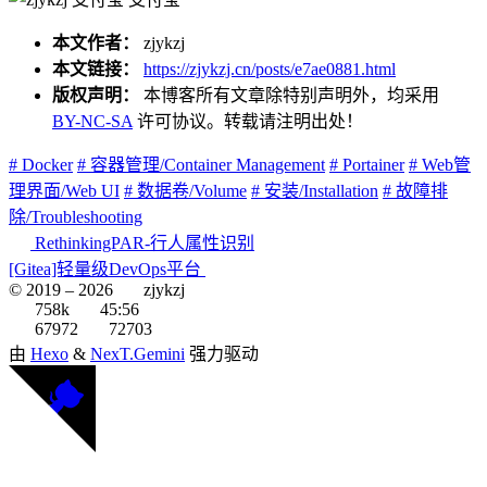
本文作者：
zjykzj
本文链接：
https://zjykzj.cn/posts/e7ae0881.html
版权声明：
本博客所有文章除特别声明外，均采用
BY-NC-SA
许可协议。转载请注明出处！
# Docker
# 容器管理/Container Management
# Portainer
# Web管
理界面/Web UI
# 数据卷/Volume
# 安装/Installation
# 故障排
除/Troubleshooting
RethinkingPAR-行人属性识别
[Gitea]轻量级DevOps平台
© 2019 –
2026
zjykzj
758k
45:56
67972
72703
由
Hexo
&
NexT.Gemini
强力驱动