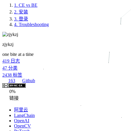
1.
CE vs BE
2.
安装
3.
登录
4.
Troubleshooting
zjykzj
one bite at a time
419
日志
47
分类
2438
标签
163
Github
0%
链接
阿里云
LangChain
OpenAI
OpenCV