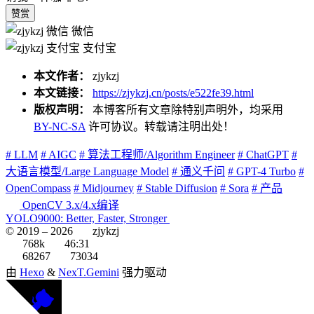
赞赏
微信
支付宝
本文作者：
zjykzj
本文链接：
https://zjykzj.cn/posts/e522fe39.html
版权声明：
本博客所有文章除特别声明外，均采用
BY-NC-SA
许可协议。转载请注明出处！
# LLM
# AIGC
# 算法工程师/Algorithm Engineer
# ChatGPT
#
大语言模型/Large Language Model
# 通义千问
# GPT-4 Turbo
#
OpenCompass
# Midjourney
# Stable Diffusion
# Sora
# 产品
OpenCV 3.x/4.x编译
YOLO9000: Better, Faster, Stronger
© 2019 –
2026
zjykzj
768k
46:31
68267
73034
由
Hexo
&
NexT.Gemini
强力驱动