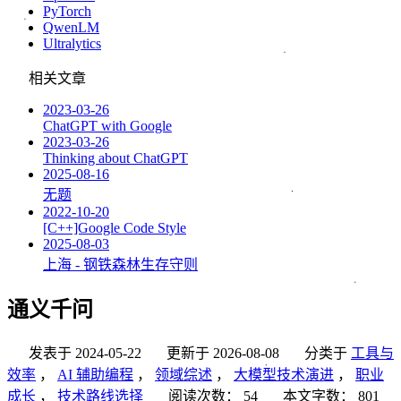
PyTorch
QwenLM
Ultralytics
相关文章
2023-03-26
ChatGPT with Google
2023-03-26
Thinking about ChatGPT
2025-08-16
无题
2022-10-20
[C++]Google Code Style
2025-08-03
上海 - 钢铁森林生存守则
通义千问
发表于
2024-05-22
更新于
2026-08-08
分类于
工具与
效率
，
AI 辅助编程
，
领域综述
，
大模型技术演进
，
职业
成长
，
技术路线选择
阅读次数：
54
本文字数：
801