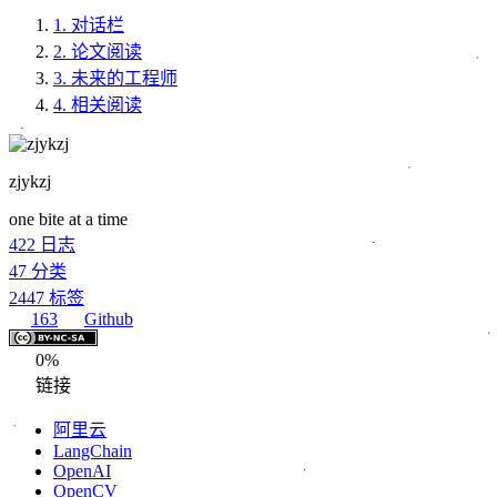
1.
对话栏
2.
论文阅读
3.
未来的工程师
4.
相关阅读
zjykzj
one bite at a time
422
日志
47
分类
2447
标签
163
Github
0%
链接
阿里云
LangChain
OpenAI
OpenCV