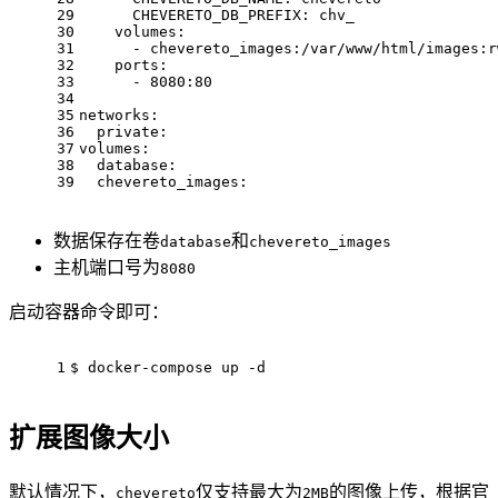
29
      CHEVERETO_DB_PREFIX: chv_
30
    volumes:
31
      - chevereto_images:/var/www/html/images:r
32
    ports:
33
      - 8080:80
34
35
networks:
36
  private:
37
volumes:
38
  database:
39
  chevereto_images:
数据保存在卷
和
database
chevereto_images
主机端口号为
8080
启动容器命令即可：
1
$ docker-compose up -d
扩展图像大小
默认情况下，
仅支持最大为
的图像上传，根据官
chevereto
2MB