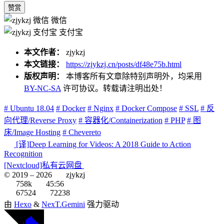
赞赏
微信
支付宝
本文作者：
zjykzj
本文链接：
https://zjykzj.cn/posts/df48e75b.html
版权声明：
本博客所有文章除特别声明外，均采用
BY-NC-SA
许可协议。转载请注明出处！
# Ubuntu 18.04
# Docker
# Nginx
# Docker Compose
# SSL
# 反
向代理/Reverse Proxy
# 容器化/Containerization
# PHP
# 图
床/Image Hosting
# Chevereto
[译]Deep Learning for Videos: A 2018 Guide to Action
Recognition
[Nextcloud]私有云网盘
© 2019 –
2026
zjykzj
758k
45:56
67524
72238
由
Hexo
&
NexT.Gemini
强力驱动