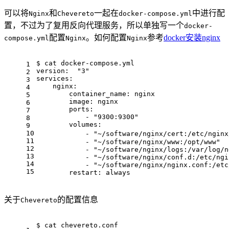
可以将
和
一起在
中进行配
Nginx
Chevereto
docker-compose.yml
置，不过为了复用反向代理服务，所以单独写一个
docker-
配置
。如何配置
参考
docker安装nginx
compose.yml
Nginx
Nginx
$ cat docker-compose.yml 
1
version:  "3"
2
services:
3
    nginx:
4
        container_name: nginx
5
        image: nginx
6
        ports:
7
            - "9300:9300"
8
        volumes:
9
10
            - "~/software/nginx/cert:/etc/ng
11
            - "~/software/nginx/www:/opt/www"
12
            - "~/software/nginx/logs:/var/log/n
13
            - "~/software/nginx/conf.d:/etc/ngi
14
            - "~/software/nginx/nginx.conf:/etc
15
        restart: always
关于
的配置信息
Chevereto
$ cat chevereto.conf 