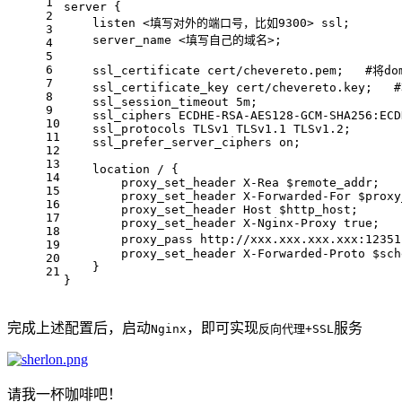
1
server {
2
    listen <填写对外的端口号，比如9300> ssl; 
3
    server_name <填写自己的域名>;
4
5
6
    ssl_certificate cert/chevereto.pem;   
7
    ssl_certificate_key cert/chevereto.key
8
    ssl_session_timeout 5m;
9
    ssl_ciphers ECDHE-RSA-AES128-GCM-SHA256:ECD
10
    ssl_protocols TLSv1 TLSv1.1 TLSv1.2;
11
    ssl_prefer_server_ciphers on;
12
13
    location / {
14
        proxy_set_header X-Rea $remote_addr;
15
        proxy_set_header X-Forwarded-For $proxy
16
        proxy_set_header Host $http_host;
17
        proxy_set_header X-Nginx-Proxy true;
18
        proxy_pass http://xxx.xxx.xxx.xxx:123
19
        proxy_set_header X-Forwarded-Proto $sch
20
    }
21
}
完成上述配置后，启动
，即可实现
服务
Nginx
反向代理+SSL
请我一杯咖啡吧！