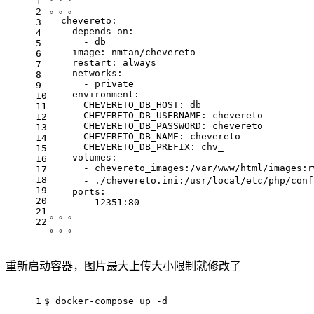
1
。。。
2
  chevereto:
3
    depends_on:
4
      - db
5
    image: nmtan/chevereto
6
    restart: always
7
    networks:
8
      - private
9
    environment:
10
      CHEVERETO_DB_HOST: db
11
      CHEVERETO_DB_USERNAME: chevereto
12
      CHEVERETO_DB_PASSWORD: chevereto
13
      CHEVERETO_DB_NAME: chevereto
14
      CHEVERETO_DB_PREFIX: chv_
15
    volumes:
16
      - chevereto_images:/var/www/html/images:r
17
18
      - ./chevereto.ini:/usr/local/etc/php/con
19
    ports:
20
      - 12351:80
21
。。。
22
。。。
重新启动容器，图片最大上传大小限制就修改了
1
$ docker-compose up -d