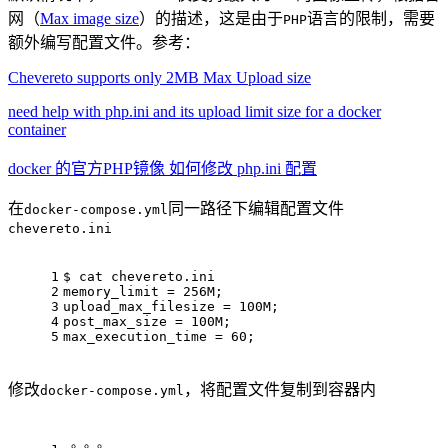
网（
Max image size
）的描述，这是由于
语言的限制，需要
PHP
额外编写配置文件。参考：
Chevereto supports only 2MB Max Upload size
need help with php.ini and its upload limit size for a docker
container
docker 的官方PHP镜像 如何修改 php.ini 配置
在
同一路径下编辑配置文件
docker-compose.yml
chevereto.ini
1
$ cat chevereto.ini 
2
memory_limit = 256M;
3
upload_max_filesize = 100M;
4
post_max_size = 100M;
5
max_execution_time = 60;
修改
，将配置文件复制到容器内
docker-compose.yml
。。。