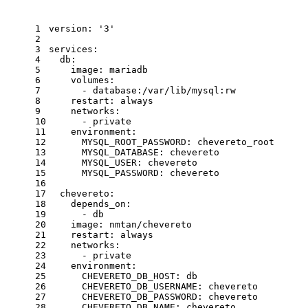
1
version: '3'
2
3
services:
4
  db:
5
    image: mariadb
6
    volumes:
7
      - database:/var/lib/mysql:rw
8
    restart: always
9
    networks:
10
      - private
11
    environment:
12
      MYSQL_ROOT_PASSWORD: chevereto_root
13
      MYSQL_DATABASE: chevereto
14
      MYSQL_USER: chevereto
15
      MYSQL_PASSWORD: chevereto
16
17
  chevereto:
18
    depends_on:
19
      - db
20
    image: nmtan/chevereto
21
    restart: always
22
    networks:
23
      - private
24
    environment:
25
      CHEVERETO_DB_HOST: db
26
      CHEVERETO_DB_USERNAME: chevereto
27
      CHEVERETO_DB_PASSWORD: chevereto
28
      CHEVERETO_DB_NAME: chevereto