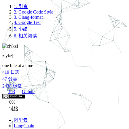
1.
引言
2.
Google Code Style
3.
Clang-format
4.
Google Test
5.
小结
6.
相关阅读
zjykzj
one bite at a time
419
日志
47
分类
2438
标签
163
Github
0%
链接
阿里云
LangChain