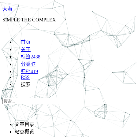
大海
SIMPLE THE COMPLEX
首页
关于
标签
2438
分类
47
归档
419
RSS
搜索
文章目录
站点概览