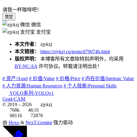
请我一杯咖啡吧！
赞赏
微信
支付宝
本文作者：
zjykzj
本文链接：
https://zjykzj.cn/posts/d79074b.html
版权声明：
本博客所有文章除特别声明外，均采用
BY-NC-SA
许可协议。转载请注明出处！
# 资产/Asset
# 价值/Value
# 价格/Price
# 内在价值/Intrinsic Value
# 人力资源/Human Resources
# 个人技能/Personal Skills
YOLO系列-YOLOv1
Grad-CAM
© 2019 –
2026
zjykzj
768k
46:31
68116
72876
由
Hexo
&
NexT.Gemini
强力驱动