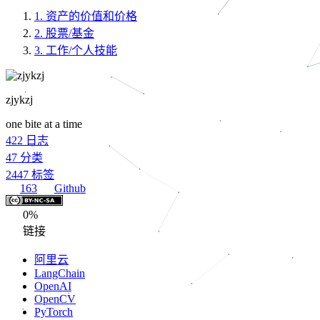
1.
资产的价值和价格
2.
股票/基金
3.
工作/个人技能
zjykzj
one bite at a time
422
日志
47
分类
2447
标签
163
Github
0%
链接
阿里云
LangChain
OpenAI
OpenCV
PyTorch