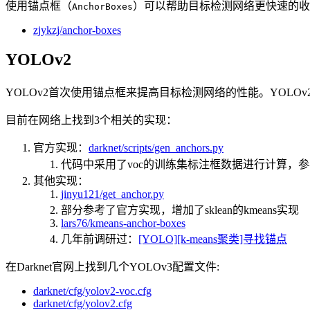
使用锚点框（
）可以帮助目标检测网络更快速的收
AnchorBoxes
zjykzj/anchor-boxes
YOLOv2
YOLOv2首次使用锚点框来提高目标检测网络的性能。YOLOv
目前在网络上找到3个相关的实现：
官方实现：
darknet/scripts/gen_anchors.py
代码中采用了voc的训练集标注框数据进行计算，参
其他实现：
jinyu121/get_anchor.py
部分参考了官方实现，增加了sklean的kmeans实现
lars76/kmeans-anchor-boxes
几年前调研过：
[YOLO][k-means聚类]寻找锚点
在Darknet官网上找到几个YOLOv3配置文件:
darknet/cfg/yolov2-voc.cfg
darknet/cfg/yolov2.cfg