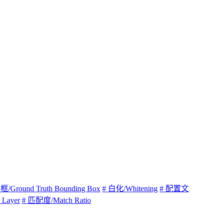
Ground Truth Bounding Box
# 白化/Whitening
# 配置文
 Layer
# 匹配度/Match Ratio