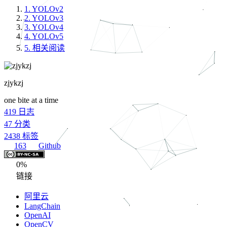
1.
YOLOv2
2.
YOLOv3
3.
YOLOv4
4.
YOLOv5
5.
相关阅读
zjykzj
one bite at a time
419
日志
47
分类
2438
标签
163
Github
0%
链接
阿里云
LangChain
OpenAI
OpenCV