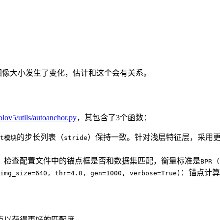
试图像大小发生了变化，估计和这个会有关系。
olov5/utils/autoanchor.py
，其包含了3个函数：
的步长列表（
）保持一致。针对浅层特征层，采用
ct模块
stride
：检查配置文件中的锚点框是否和数据集匹配，衡量标准是
BPR 
：锚点计算函
img_size=640, thr=4.0, gen=1000, verbose=True)
锚点以获得更好的匹配度。