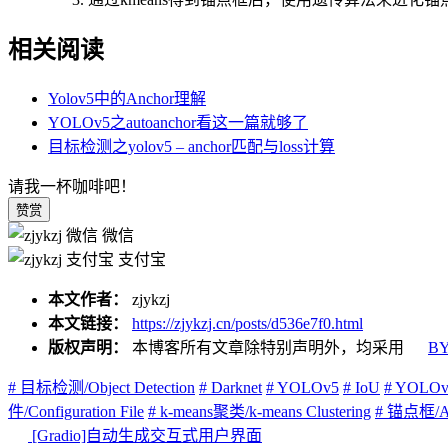
相关阅读
Yolov5中的Anchor理解
YOLOv5之autoanchor看这一篇就够了
目标检测之yolov5 – anchor匹配与loss计算
请我一杯咖啡吧！
赞赏
微信
支付宝
本文作者：
zjykzj
本文链接：
https://zjykzj.cn/posts/d536e7f0.html
版权声明：
本博客所有文章除特别声明外，均采用
BY
# 目标检测/Object Detection
# Darknet
# YOLOv5
# IoU
# YOLOv
件/Configuration File
# k-means聚类/k-means Clustering
# 锚点框/An
[Gradio]自动生成交互式用户界面