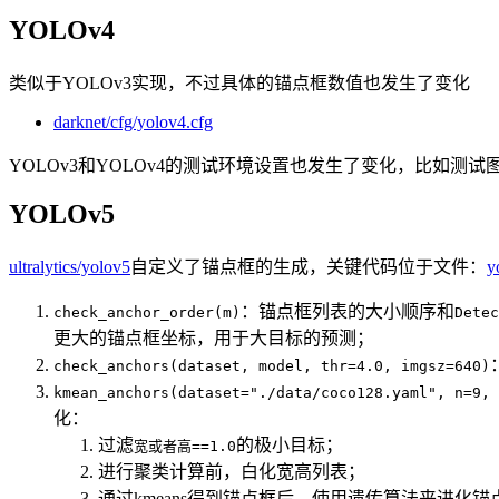
YOLOv4
类似于YOLOv3实现，不过具体的锚点框数值也发生了变化
darknet/cfg/yolov4.cfg
YOLOv3和YOLOv4的测试环境设置也发生了变化，比如测
YOLOv5
ultralytics/yolov5
自定义了锚点框的生成，关键代码位于文件：
y
：锚点框列表的大小顺序和
check_anchor_order(m)
Dete
更大的锚点框坐标，用于大目标的预测；
check_anchors(dataset, model, thr=4.0, imgsz=640)
kmean_anchors(dataset="./data/coco128.yaml", n=9, 
化：
过滤
的极小目标；
宽或者高==1.0
进行聚类计算前，白化宽高列表；
通过kmeans得到锚点框后，使用遗传算法来进化