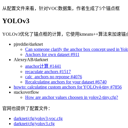
从配置文件来看，针对VOC数据集，作者生成了5个锚点框
YOLOv3
YOLOv3优化了锚点框的计算，它使用kmeans++算法来加速
pjreddie/darknet
Can someone clarify the anchor box concept used in Yol
Anchors for own dataset #911
AlexeyAB/darknet
anachor计算 #1441
recaculate anchors #1517
calc_anchors no reponse #4076
Recalculating anchors for your dataset #6740
howto: calculating custom anchors for YOLOv4-tiny #7856
stackoverflow
How are anchor values choosen in yolov2-tiny.cfg?
官网也提供了配置文件：
darknet/cfg/yolov3-voc.cfg
darknet/cfg/yolov3.cfg