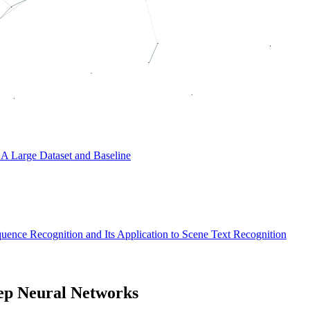
 A Large Dataset and Baseline
ence Recognition and Its Application to Scene Text Recognition
eep Neural Networks