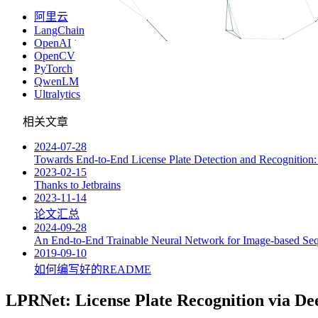
阿里云
LangChain
OpenAI
OpenCV
PyTorch
QwenLM
Ultralytics
相关文章
2024-07-28
Towards End-to-End License Plate Detection and Recognition:
2023-02-15
Thanks to Jetbrains
2023-11-14
论文汇总
2024-09-28
An End-to-End Trainable Neural Network for Image-based Sequ
2019-09-10
如何编写好的README
LPRNet: License Plate Recognition via D