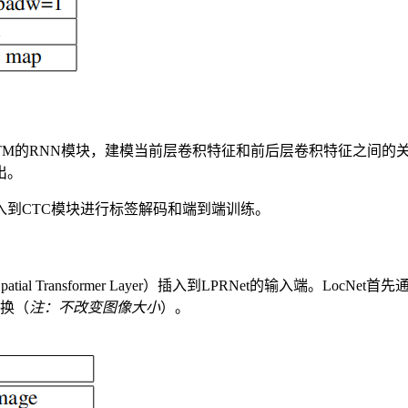
TM的RNN模块，建模当前层卷积特征和前后层卷积特征之间
出。
输入到CTC模块进行标签解码和端到端训练。
al Transformer Layer）插入到LPRNet的输入端。L
变换（
注：不改变图像大小
）。