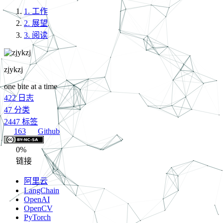
1.
工作
2.
展望
3.
阅读
zjykzj
one bite at a time
422
日志
47
分类
2447
标签
163
Github
0%
链接
阿里云
LangChain
OpenAI
OpenCV
PyTorch