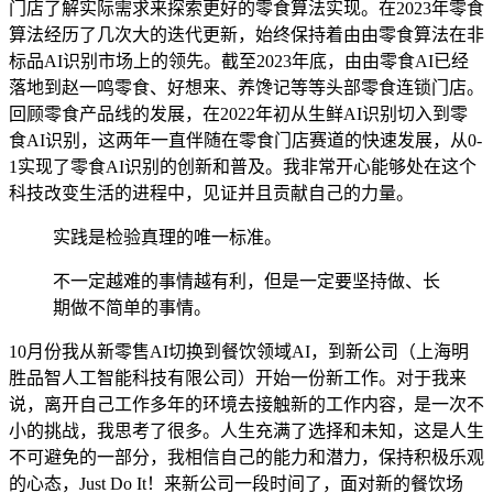
门店了解实际需求来探索更好的零食算法实现。在2023年零食
算法经历了几次大的迭代更新，始终保持着由由零食算法在非
标品AI识别市场上的领先。截至2023年底，由由零食AI已经
落地到赵一鸣零食、好想来、养馋记等等头部零食连锁门店。
回顾零食产品线的发展，在2022年初从生鲜AI识别切入到零
食AI识别，这两年一直伴随在零食门店赛道的快速发展，从0-
1实现了零食AI识别的创新和普及。我非常开心能够处在这个
科技改变生活的进程中，见证并且贡献自己的力量。
实践是检验真理的唯一标准。
不一定越难的事情越有利，但是一定要坚持做、长
期做不简单的事情。
10月份我从新零售AI切换到餐饮领域AI，到新公司（上海明
胜品智人工智能科技有限公司）开始一份新工作。对于我来
说，离开自己工作多年的环境去接触新的工作内容，是一次不
小的挑战，我思考了很多。人生充满了选择和未知，这是人生
不可避免的一部分，我相信自己的能力和潜力，保持积极乐观
的心态，Just Do It！来新公司一段时间了，面对新的餐饮场