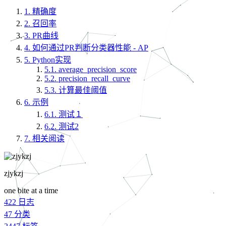
1.
精确度
2.
召回率
3.
PR曲线
4.
如何通过PR判断分类器性能 - AP
5.
Python实现
5.1.
average_precision_score
5.2.
precision_recall_curve
5.3.
计算最佳阈值
6.
示例
6.1.
测试１
6.2.
测试2
7.
相关阅读
zjykzj
one bite at a time
422
日志
47
分类