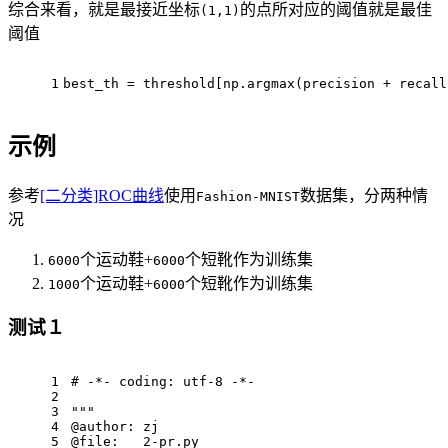
综合来看，就是最接近坐标
的点所对应的阈值就是最佳
(1,1)
阈值
1
best_th = threshold[np.argmax(precision + recall
示例
参考
[二分类]ROC曲线
使用
数据集，分两种情
Fashion-MNIST
况
个运动鞋+
个短靴作为训练集
6000
6000
个运动鞋+
个短靴作为训练集
1000
6000
测试１
1
# -*- coding: utf-8 -*-
2
3
"""
4
@author: zj 
5
@file:   2-pr.py