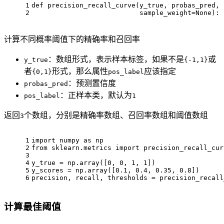
1
def precision_recall_curve(y_true, probas_pred, 
2
                           sample_weight=None):
计算不同概率阈值下的精确率和召回率
：数组形式，表示样本标签，如果不是
或
y_true
{-1,1}
者
形式，那么属性
应该指定
{0,1}
pos_label
：预测置信度
probas_pred
：正样本类，默认为
pos_label
1
返回
个数组，分别是精确率数组、召回率数组和阈值数组
3
1
import numpy as np
2
from sklearn.metrics import precision_recall_cur
3
4
y_true = np.array([0, 0, 1, 1])
5
y_scores = np.array([0.1, 0.4, 0.35, 0.8])
6
precision, recall, thresholds = precision_recall
计算最佳阈值