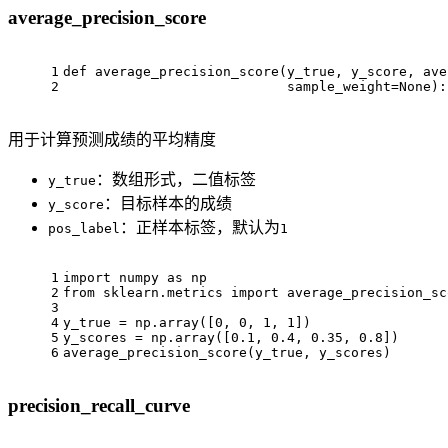
average_precision_score
1
def average_precision_score(y_true, y_score, ave
2
                            sample_weight=None):
用于计算预测成绩的平均精度
：数组形式，二值标签
y_true
：目标样本的成绩
y_score
：正样本标签，默认为
pos_label
1
1
import numpy as np
2
from sklearn.metrics import average_precision_sc
3
4
y_true = np.array([0, 0, 1, 1])
5
y_scores = np.array([0.1, 0.4, 0.35, 0.8])
6
average_precision_score(y_true, y_scores)
precision_recall_curve