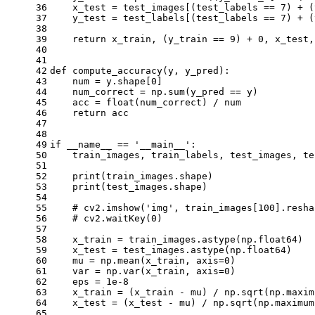
36
    x_test = test_images[(test_labels == 7) + (
37
    y_test = test_labels[(test_labels == 7) + (
38
39
    return x_train, (y_train == 9) + 0, x_test,
40
41
42
def compute_accuracy(y, y_pred):
43
    num = y.shape[0]
44
    num_correct = np.sum(y_pred == y)
45
    acc = float(num_correct) / num
46
    return acc
47
48
49
if __name__ == '__main__':
50
    train_images, train_labels, test_images, te
51
52
    print(train_images.shape)
53
    print(test_images.shape)
54
55
    # cv2.imshow('img', train_images[100].resha
56
    # cv2.waitKey(0)
57
58
    x_train = train_images.astype(np.float64)
59
    x_test = test_images.astype(np.float64)
60
    mu = np.mean(x_train, axis=0)
61
    var = np.var(x_train, axis=0)
62
    eps = 1e-8
63
    x_train = (x_train - mu) / np.sqrt(np.maxim
64
    x_test = (x_test - mu) / np.sqrt(np.maximum
65