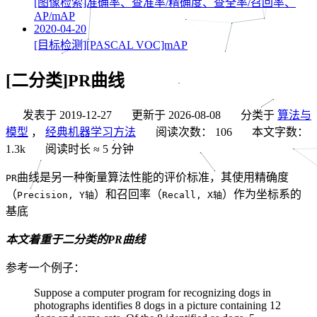
[图像检索]准确率、查准率/精确度、查全率/召回率、
AP/mAP
2020-04-20
[目标检测][PASCAL VOC]mAP
[二分类]PR曲线
发表于
2019-12-27
更新于
2026-08-08
分类于
算法与
模型
，
经典机器学习方法
阅读次数：
106
本文字数：
1.3k
阅读时长 ≈
5 分钟
曲线是另一种衡量算法性能的评价标准，其使用精确度
PR
（
）和召回率（
）作为坐标系的
Precision, Y轴
Recall, X轴
基底
本文着重于二分类的PR曲线
参考一个例子：
Suppose a computer program for recognizing dogs in
photographs identifies 8 dogs in a picture containing 12