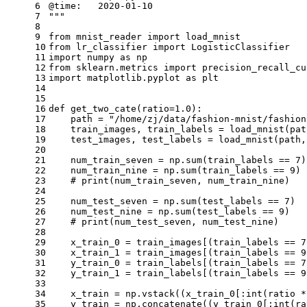
6
@time:   2020-01-10
7
"""
8
9
from mnist_reader import load_mnist
10
from lr_classifier import LogisticClassifier
11
import numpy as np
12
from sklearn.metrics import precision_recall_cu
13
import matplotlib.pyplot as plt
14
15
16
def get_two_cate(ratio=1.0):
17
    path = "/home/zj/data/fashion-mnist/fashion
18
    train_images, train_labels = load_mnist(pat
19
    test_images, test_labels = load_mnist(path,
20
21
    num_train_seven = np.sum(train_labels == 7)
22
    num_train_nine = np.sum(train_labels == 9)
23
    # print(num_train_seven, num_train_nine)
24
25
    num_test_seven = np.sum(test_labels == 7)
26
    num_test_nine = np.sum(test_labels == 9)
27
    # print(num_test_seven, num_test_nine)
28
29
    x_train_0 = train_images[(train_labels == 7
30
    x_train_1 = train_images[(train_labels == 9
31
    y_train_0 = train_labels[(train_labels == 7
32
    y_train_1 = train_labels[(train_labels == 9
33
34
    x_train = np.vstack((x_train_0[:int(ratio *
35
    y_train = np.concatenate((y_train_0[:int(ra