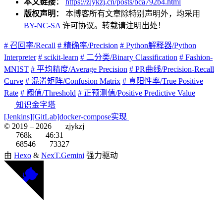
本文链接：
https://zjykzj.cn/posts/bca792b4.html
版权声明：
本博客所有文章除特别声明外，均采用
BY-NC-SA
许可协议。转载请注明出处！
# 召回率/Recall
# 精确率/Precision
# Python解释器/Python
Interpreter
# scikit-learn
# 二分类/Binary Classification
# Fashion-
MNIST
# 平均精度/Average Precision
# PR曲线/Precision-Recall
Curve
# 混淆矩阵/Confusion Matrix
# 真阳性率/True Positive
Rate
# 阈值/Threshold
# 正预测值/Positive Predictive Value
知识金字塔
[Jenkins][GitLab]docker-compose实现
© 2019 –
2026
zjykzj
768k
46:31
68546
73327
由
Hexo
&
NexT.Gemini
强力驱动