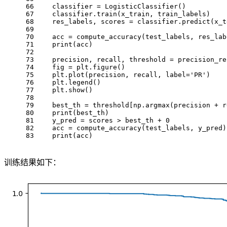
66
    classifier = LogisticClassifier()
67
    classifier.train(x_train, train_labels)
68
    res_labels, scores = classifier.predict(x_t
69
70
    acc = compute_accuracy(test_labels, res_lab
71
    print(acc)
72
73
    precision, recall, threshold = precision_re
74
    fig = plt.figure()
75
    plt.plot(precision, recall, label='PR')
76
    plt.legend()
77
    plt.show()
78
79
    best_th = threshold[np.argmax(precision + r
80
    print(best_th)
81
    y_pred = scores > best_th + 0
82
    acc = compute_accuracy(test_labels, y_pred)
83
    print(acc)
训练结果如下：