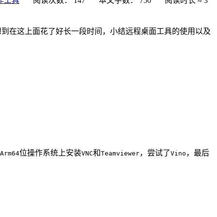
作工具
阅读次数：
147
本文字数：
750
阅读时长 ≈
3
想到在这上面花了好长一段时间，小结远程桌面工具的使用以及
位操作系统上安装
和
，尝试了
，最后
Arm64
VNC
Teamviewer
Vino