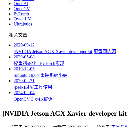
OpenAI
OpenCV
PyTorch
QwenLM
Ultralytics
相关文章
2020-09-12
[NVIDIA Jetson AGX Xavier developer kit]配置国内源
2020-05-08
权重初始化 - PyTorch实现
2019-12-05
[ubuntu 18.04]重装系统小结
2020-02-21
[peek]录屏工具使用
2024-05-04
OpenCV 3.x/4.x编译
[NVIDIA Jetson AGX Xavier develop