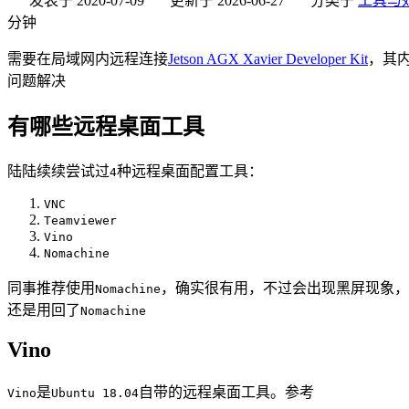
发表于
2020-07-09
更新于
2026-06-27
分类于
工具与
分钟
需要在局域网内远程连接
Jetson AGX Xavier Developer Kit
，其
问题解决
有哪些远程桌面工具
陆陆续续尝试过
种远程桌面配置工具：
4
VNC
Teamviewer
Vino
Nomachine
同事推荐使用
，确实很有用，不过会出现黑屏现象，
Nomachine
还是用回了
Nomachine
Vino
是
自带的远程桌面工具。参考
Vino
Ubuntu 18.04