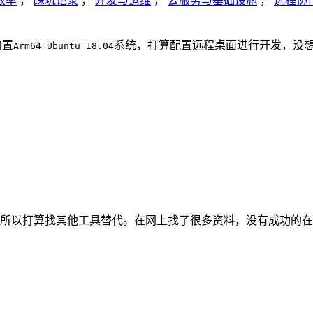
效率
，
踩坑记录
，
开发与运维
，
云服务与基础设施
，
远程协
内置
系统，打算配置远程桌面进行开发，没
Arm64 Ubuntu 18.04
所以打算找其他工具替代。在网上找了很多资料，没有成功的在