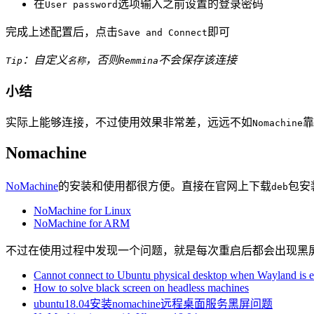
在
选项输入之前设置的登录密码
User password
完成上述配置后，点击
即可
Save and Connect
：自定义
，否则
不会保存该连接
Tip
名称
Remmina
小结
实际上能够连接，不过使用效果非常差，远远不如
靠
Nomachine
Nomachine
NoMachine
的安装和使用都很方便。直接在官网上下载
包安
deb
NoMachine for Linux
NoMachine for ARM
不过在使用过程中发现一个问题，就是每次重启后都会出现黑
Cannot connect to Ubuntu physical desktop when Wayland is 
How to solve black screen on headless machines
ubuntu18.04安装nomachine远程桌面服务黑屏问题