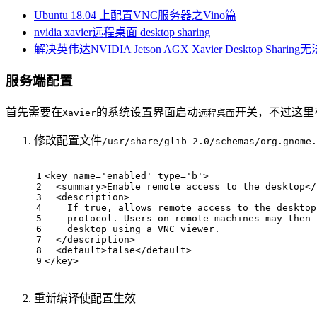
Ubuntu 18.04 上配置VNC服务器之Vino篇
nvidia xavier远程桌面 desktop sharing
解决英伟达NVIDIA Jetson AGX Xavier Desktop Shari
服务端配置
首先需要在
的系统设置界面启动
开关，不过这里
Xavier
远程桌面
修改配置文件
/usr/share/glib-2.0/schemas/org.gnome.
1
<key name='enabled' type='b'>
2
  <summary>Enable remote access to the desktop</
3
  <description>
4
    If true, allows remote access to the desktop
5
    protocol. Users on remote machines may then 
6
    desktop using a VNC viewer.
7
  </description>
8
  <default>false</default>
9
</key>
重新编译使配置生效