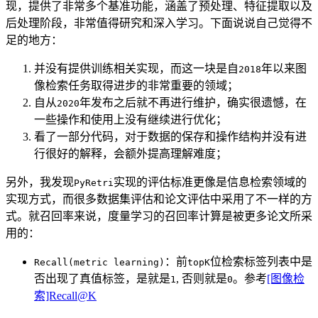
现，提供了非常多个基准功能，涵盖了预处理、特征提取以及
后处理阶段，非常值得研究和深入学习。下面说说自己觉得不
足的地方：
并没有提供训练相关实现，而这一块是自
年以来图
2018
像检索任务取得进步的非常重要的领域；
自从
年发布之后就不再进行维护，确实很遗憾，在
2020
一些操作和使用上没有继续进行优化；
看了一部分代码，对于数据的保存和操作结构并没有进
行很好的解释，会额外提高理解难度；
另外，我发现
实现的评估标准更像是信息检索领域的
PyRetri
实现方式，而很多数据集评估和论文评估中采用了不一样的方
式。就召回率来说，度量学习的召回率计算是被更多论文所采
用的：
：前
位检索标签列表中是
Recall(metric learning)
topK
否出现了真值标签，是就是
, 否则就是
。参考
[图像检
1
0
索]Recall@K