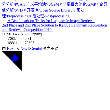
分分析/PCA
# 广义平均池化/GeM
# 全局最大池化/GMP
# 奇异
值分解/SVD
# 开源库/Open Source Library
# 预处
理/Preprocessing
# 后处理/Post-processing
A Benchmark on Tricks for Large-scale Image Retrieval
2nd Place and 2nd Place Solution to Kaggle Landmark Recognition
and Retrieval Competition 2019
© 2019 –
2026
zjykzj
768k
46:31
68811
73605
由
Hexo
&
NexT.Gemini
强力驱动