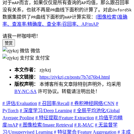
对于
而言，如果仅仅是所有查询的
均值，那么跟召回率
mAP
AP
没有关系，也就不再是
曲线下面积的计算了。对此
PR
Oxford5k
数据集提供了
曲线下面积的
计算实现：
[图像检索]准确
PR
mAP
率、查准率/精确度、查全率/召回率、AP/mAP
请我一杯咖啡吧！
赞赏
微信
支付宝
本文作者：
zjykzj
本文链接：
https://zjykzj.cn/posts/7b7d76b4.html
版权声明：
本博客所有文章除特别声明外，均采用
BY-NC-SA
许可协议。转载请注明出处！
# 评估/Evaluation
# 召回率/Recall
# 卷积神经网络/CNN
#
PyTorch
# 深度学习/Deep Learning
# 全局平均池化/Global
Average Pooling
# 特征提取/Feature Extraction
# 均值平均精
度/mAP
# 图像检索/Image Retrieval
# R-MAC
# 无监督学
习/Unsupervised Learning
# 特征聚合/Feature Aggregation
# 主成