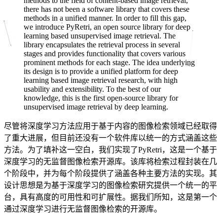
methods to the field of content-based image retrieval,
there has not been a software library that covers these
methods in a unified manner. In order to fill this gap,
we introduce PyRetri, an open source library for deep
learning based unsupervised image retrieval. The
library encapsulates the retrieval process in several
stages and provides functionality that covers various
prominent methods for each stage. The idea underlying
its design is to provide a unified platform for deep
learning based image retrieval research, with high
usability and extensibility. To the best of our
knowledge, this is the first open-source library for
unsupervised image retrieval by deep learning.
尽管将深度学习方法应用于基于内容的图像检索领域已经取得
了重大进展，但目前还没有一个软件库以统一的方式涵盖这些
方法。为了填补这一空白，我们实现了PyRetri，这是一个基于
深度学习的无监督图像检索开源库。该库将检索过程封装在几
个阶段中，并为每个阶段提供了涵盖各种主要方法的实现。其
设计思想是为基于深度学习的图像检索研究提供一个统一的平
台，具有高度的可用性和可扩展性。据我们所知，这是第一个
通过深度学习进行无监督图像检索的开源库。