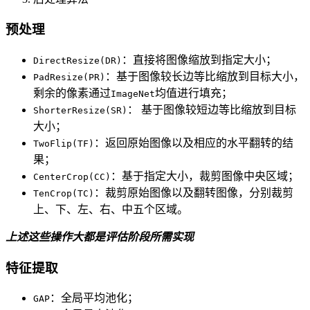
预处理
：直接将图像缩放到指定大小；
DirectResize(DR)
：基于图像较长边等比缩放到目标大小，
PadResize(PR)
剩余的像素通过
均值进行填充；
ImageNet
： 基于图像较短边等比缩放到目标
ShorterResize(SR)
大小；
：返回原始图像以及相应的水平翻转的结
TwoFlip(TF)
果；
：基于指定大小，裁剪图像中央区域；
CenterCrop(CC)
：裁剪原始图像以及翻转图像，分别裁剪
TenCrop(TC)
上、下、左、右、中五个区域。
上述这些操作大都是评估阶段所需实现
特征提取
：全局平均池化；
GAP