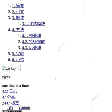
1.
摘要
2.
引言
3.
概述
3.1.
评估模块
4.
方法
4.1.
预处理
4.2.
特征提取
4.3.
后处理
5.
实验
6.
小结
zjykzj
one bite at a time
422
日志
47
分类
2447
标签
163
Github