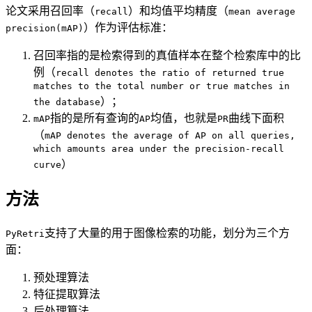
论文采用召回率（
）和均值平均精度（
recall
mean average
）作为评估标准：
precision(mAP)
召回率指的是检索得到的真值样本在整个检索库中的比
例（
recall denotes the ratio of returned true
matches to the total number or true matches in
）；
the database
指的是所有查询的
均值，也就是
曲线下面积
mAP
AP
PR
（
mAP denotes the average of AP on all queries,
which amounts area under the precision-recall
）
curve
方法
支持了大量的用于图像检索的功能，划分为三个方
PyRetri
面：
预处理算法
特征提取算法
后处理算法