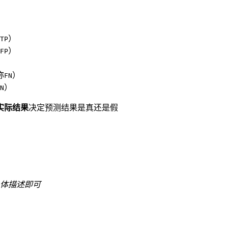
）
TP
）
FP
称
）
FN
）
N
实际结果
决定预测结果是真还是假
体描述即可