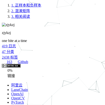
1.
正样本和负样本
2.
混淆矩阵
3.
相关阅读
zjykzj
one bite at a time
419
日志
47
分类
2438
标签
163
Github
0%
链接
阿里云
LangChain
OpenAI
OpenCV
PyTorch