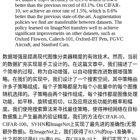
better than the previous record of 83.1%. On CIFAR-
10, we achieve an error rate of 1.5%, which is 0.6%
better than the previous state-of-the-art. Augmentation
policies we find are transferable between datasets. The
policy learned on ImageNet transfers well to achieve
significant improvements on other datasets, such as
Oxford Flowers, Caltech-101, Oxford-IIT Pets, FGVC
Aircraft, and Stanford Cars.
数据增强是提高现代图像分类器精度的有效技术。然而，当前
的数据扩充实现是手工设计的。在这篇文章中，我们描述了一
个简单的过程，称为自动增强，以自动搜索改进数据增强策
略。在我们的实现中，我们设计了一个搜索空间，其中策略由
许多子策略组成，每个子策略都是为每个小批量中的每个图像
随机选择的。子策略由两个操作组成，每个操作都是图像处理
功能，如平移、旋转或剪切，以及应用这些功能的概率和幅
度。我们使用搜索算法来寻找最佳策略，使得神经网络在目标
数据集上产生最高的验证精度。我们的方法在CIFAR-10、
CIFAR-100、SVHN和ImageNet上实现了最先进的准确性(无需
额外数据)。在ImageNet上，我们获得了83.5%的top-1准确率，
比之前的记录83.1%高0.4%。在CIFAR-10上，我们实现了1.5%