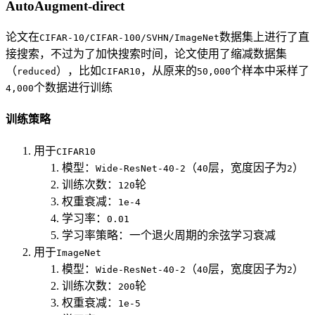
AutoAugment-direct
论文在
数据集上进行了直
CIFAR-10/CIFAR-100/SVHN/ImageNet
接搜索，不过为了加快搜索时间，论文使用了缩减数据集
（
），比如
，从原来的
个样本中采样了
reduced
CIFAR10
50,000
个数据进行训练
4,000
训练策略
用于
CIFAR10
模型：
（
层，宽度因子为
）
Wide-ResNet-40-2
40
2
训练次数：
轮
120
权重衰减：
1e-4
学习率：
0.01
学习率策略：一个退火周期的余弦学习衰减
用于
ImageNet
模型：
（
层，宽度因子为
）
Wide-ResNet-40-2
40
2
训练次数：
轮
200
权重衰减：
1e-5