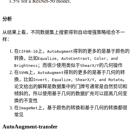
分析
从结果上看，不同数据集上搜索得到自动增强策略组合不一
样：
在
上，
得到的更多的是基于颜色的
CIFAR-10
AutoAugment
转换，比如
Equalize, AutoContrast, Color, and
；而很少使用类似于
的几何操作
Brightness
ShearX/Y
在
上，
得到的更多的是基于几何的转
SVHN
AutoAugment
换，比如
。
Invert, Equalize, ShearX/Y, and Rotate
论文给出的解释是数据集中的门牌号通常是自然剪切和
倾斜的，所以使用基于几何的数据扩充可以提高几何变
换的不变性
在
上，基于颜色的转换和基于几何的转换都很
ImageNet
常见
AutoAugment-transfer