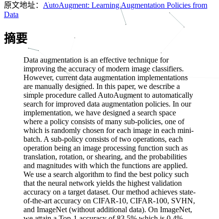
原文地址：
AutoAugment: Learning Augmentation Policies from
Data
摘要
Data augmentation is an effective technique for
improving the accuracy of modern image classifiers.
However, current data augmentation implementations
are manually designed. In this paper, we describe a
simple procedure called AutoAugment to automatically
search for improved data augmentation policies. In our
implementation, we have designed a search space
where a policy consists of many sub-policies, one of
which is randomly chosen for each image in each mini-
batch. A sub-policy consists of two operations, each
operation being an image processing function such as
translation, rotation, or shearing, and the probabilities
and magnitudes with which the functions are applied.
We use a search algorithm to find the best policy such
that the neural network yields the highest validation
accuracy on a target dataset. Our method achieves state-
of-the-art accuracy on CIFAR-10, CIFAR-100, SVHN,
and ImageNet (without additional data). On ImageNet,
we attain a Top-1 accuracy of 83.5% which is 0.4%