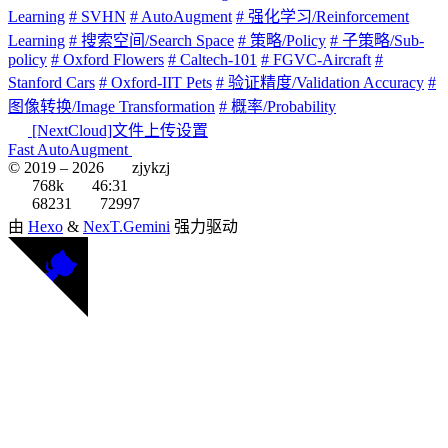
Learning
# SVHN
# AutoAugment
# 强化学习/Reinforcement
Learning
# 搜索空间/Search Space
# 策略/Policy
# 子策略/Sub-
policy
# Oxford Flowers
# Caltech-101
# FGVC-Aircraft
#
Stanford Cars
# Oxford-IIT Pets
# 验证精度/Validation Accuracy
#
图像转换/Image Transformation
# 概率/Probability
[NextCloud]文件上传设置
Fast AutoAugment
© 2019 –
2026
zjykzj
768k
46:31
68231
72997
由
Hexo
&
NexT.Gemini
强力驱动