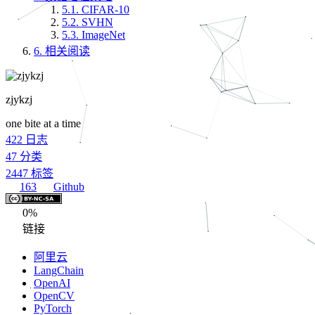
5.1.
CIFAR-10
5.2.
SVHN
5.3.
ImageNet
6.
相关阅读
zjykzj
one bite at a time
422
日志
47
分类
2447
标签
163
Github
0%
链接
阿里云
LangChain
OpenAI
OpenCV
PyTorch