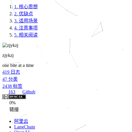
1.
核心思想
2.
优缺点
3.
适用场景
4.
注意事项
5.
相关阅读
zjykzj
one bite at a time
419
日志
47
分类
2438
标签
163
Github
0%
链接
阿里云
LangChain