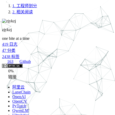
1.
工程师划分
2.
相关阅读
zjykzj
one bite at a time
419
日志
47
分类
2438
标签
163
Github
0%
链接
阿里云
LangChain
OpenAI
OpenCV
PyTorch
QwenLM