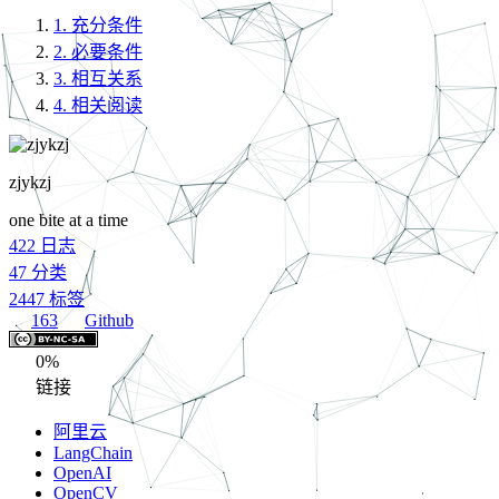
1.
充分条件
2.
必要条件
3.
相互关系
4.
相关阅读
zjykzj
one bite at a time
422
日志
47
分类
2447
标签
163
Github
0%
链接
阿里云
LangChain
OpenAI
OpenCV