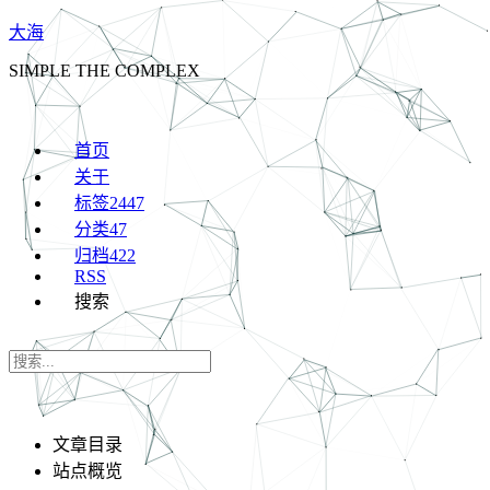
大海
SIMPLE THE COMPLEX
首页
关于
标签
2447
分类
47
归档
422
RSS
搜索
文章目录
站点概览