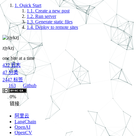
1.
Quick Start
1.1.
Create a new post
1.2.
Run server
1.3.
Generate static files
1.4.
Deploy to remote sites
zjykzj
one bite at a time
422
日志
47
分类
2447
标签
163
Github
0%
链接
阿里云
LangChain
OpenAI
OpenCV