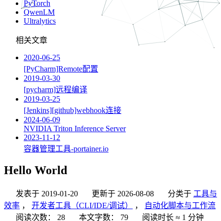
PyTorch
QwenLM
Ultralytics
相关文章
2020-06-25
[PyCharm]Remote配置
2019-03-30
[pycharm]远程编译
2019-03-25
[Jenkins][github]webhook连接
2024-06-09
NVIDIA Triton Inference Server
2023-11-12
容器管理工具-portainer.io
Hello World
发表于
2019-01-20
更新于
2026-08-08
分类于
工具与
效率
，
开发者工具（CLI/IDE/调试）
，
自动化脚本与工作流
阅读次数：
28
本文字数：
79
阅读时长 ≈
1 分钟