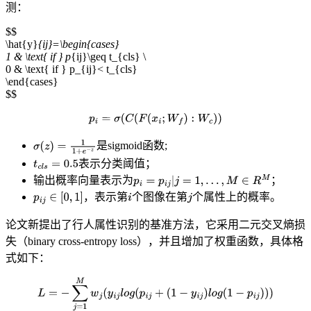
测：
$$
\hat{y}
{ij}=\begin{cases}
1 & \text{ if } p
{ij}\geq t_{cls} \
0 & \text{ if } p_{ij}< t_{cls}
\end{cases}
$$
是sigmoid函数;
表示分类阈值；
输出概率向量表示为
；
，表示第
个图像在第
个属性上的概率。
论文新提出了行人属性识别的基准方法，它采用二元交叉熵损
失（binary cross-entropy loss），并且增加了权重函数，具体格
式如下：