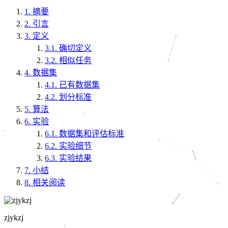
1.
摘要
2.
引言
3.
定义
3.1.
确切定义
3.2.
相似任务
4.
数据集
4.1.
已有数据集
4.2.
划分标准
5.
算法
6.
实验
6.1.
数据集和评估标准
6.2.
实验细节
6.3.
实验结果
7.
小结
8.
相关阅读
zjykzj