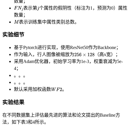
数量；
表示第
个属性的假阴性（标注为1，预测为0）属性
数量；
表示训练集中属性类别总数。
实验细节
基于Pytorch进行实现，使用ResNet50作为Backbone；
作为输入，行人图像被缩放为
（高x宽）；
采用Adam优化器，初始学习率为1e-3，权重衰减为5e-
4；
。。。
。。。
默认采用加权函数
。
实验结果
在不同数据集上评估最先进的算法和论文提出的Baseline方
法，如下表3和4所示。