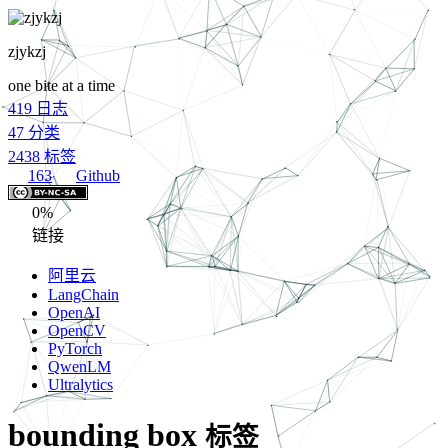
zjykzj
one bite at a time
419
日志
47
分类
2438
标签
163
Github
0%
链接
阿里云
LangChain
OpenAI
OpenCV
PyTorch
QwenLM
Ultralytics
bounding box
标签