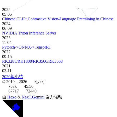
2025
05-05
Chinese CLIP: Contrastive Vision-Language Pretraining in Chinese
2024
06-09
NVIDIA Triton Inference Server
2023
11-04
Pytorch->ONNX->TensorRT
2022
09-15
RK3288/RK1808/RK3566/RK3568
2021
02-11
2020年小结
© 2019 –
2026
zjykzj
758k
45:56
67717
72440
由
Hexo
&
NexT.Gemini
强力驱动