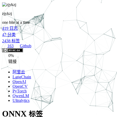
zjykzj
one bite at a time
419
日志
47
分类
2438
标签
163
Github
0%
链接
阿里云
LangChain
OpenAI
OpenCV
PyTorch
QwenLM
Ultralytics
ONNX
标签