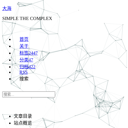
大海
SIMPLE THE COMPLEX
首页
关于
标签
2447
分类
47
归档
422
RSS
搜索
文章目录
站点概览