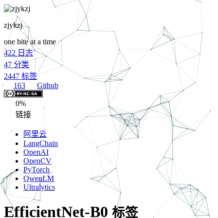
zjykzj
one bite at a time
422
日志
47
分类
2447
标签
163
Github
0%
链接
阿里云
LangChain
OpenAI
OpenCV
PyTorch
QwenLM
Ultralytics
EfficientNet-B0
标签