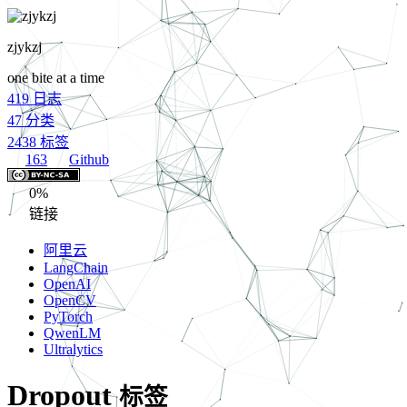
zjykzj
one bite at a time
419
日志
47
分类
2438
标签
163
Github
0%
链接
阿里云
LangChain
OpenAI
OpenCV
PyTorch
QwenLM
Ultralytics
Dropout
标签