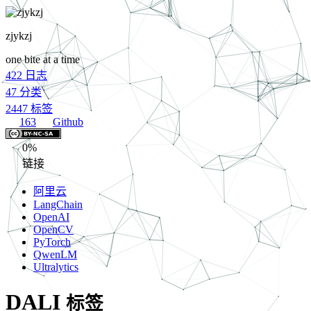
zjykzj
one bite at a time
422
日志
47
分类
2447
标签
163
Github
0%
链接
阿里云
LangChain
OpenAI
OpenCV
PyTorch
QwenLM
Ultralytics
DALI
标签