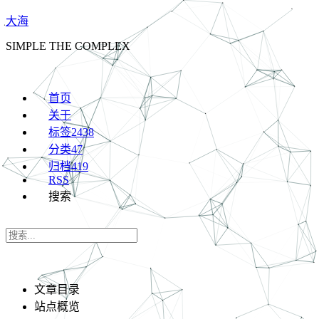
大海
SIMPLE THE COMPLEX
首页
关于
标签
2438
分类
47
归档
419
RSS
搜索
文章目录
站点概览