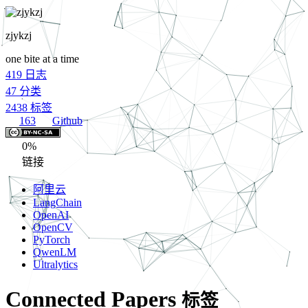
zjykzj
one bite at a time
419
日志
47
分类
2438
标签
163
Github
0%
链接
阿里云
LangChain
OpenAI
OpenCV
PyTorch
QwenLM
Ultralytics
Connected Papers
标签