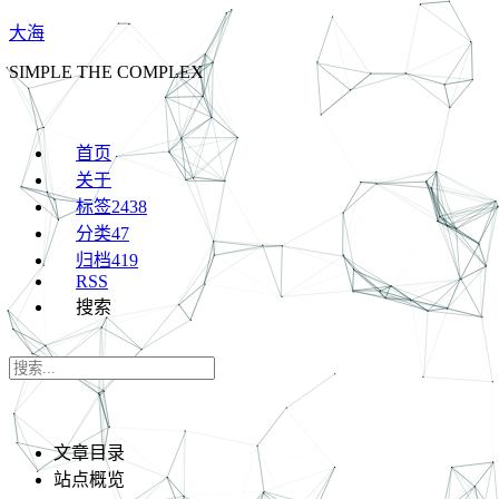
大海
SIMPLE THE COMPLEX
首页
关于
标签
2438
分类
47
归档
419
RSS
搜索
文章目录
站点概览