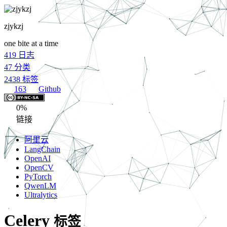
zjykzj
one bite at a time
419
日志
47
分类
2438
标签
163
Github
0%
链接
阿里云
LangChain
OpenAI
OpenCV
PyTorch
QwenLM
Ultralytics
Celery
标签