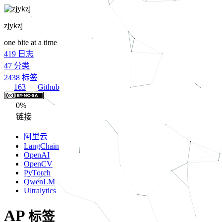
zjykzj
one bite at a time
419
日志
47
分类
2438
标签
163
Github
0%
链接
阿里云
LangChain
OpenAI
OpenCV
PyTorch
QwenLM
Ultralytics
AP
标签